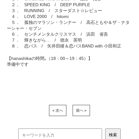
２． SPEED KING / DEEP PURPLE
３． RUNNING / スターダスト☆レビュー
４． LOVE 2000 / hitomi
５． 孤独のマラソン・ランナー / 高石ともや＆ザ・ナタ
ーシャー・セブン
６． センチメンタルクリスマス / 浜田 省吾
７． 輝きながら… / 徳永 英明
８． 恋バス / 矢井田瞳＆恋バスBAND with 小田和正
【hanashikaの時間｡（18：00～19：45）】
準備中です
« 次へ
前へ »