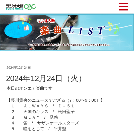
2024年12月24日
2024年12月24日（火）
本日のオンエア楽曲です
【藤川貴央のニュースでござる（7：00〜9：00）】
１． ＡＬＷＡＹＳ / Ｄ－５１
２． 天国のキッス / 松田聖子
３． ＧＬＡＹ / 誘惑
４． 蛍 / サザンオールスターズ
５． 瞳をとじて / 平井堅