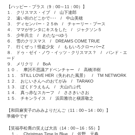
【ハッピー・プラス（9：00～11：00）】
１. クリスマス・イブ / 山下達郎
２. 遠い街のどこかで･･･ / 中山美穂
３. ディセンバー・２５th / チャーリー・プース
４. ママがサンタにキスをした / ジャクソン５
５. 少年兵士 / わたなべゆう
６. 雪のクリスマス / DREAMS COME TRUE
７. 行くぜっ！怪盗少女 / ももいろクローバーZ
８. ドゥ・ゼイ・ノウ・イッツ・クリスマス？ / バンド・エ
ード
９. メリクリ / BoA
１０． 摩訶不思議アドベンチャー / 高橋洋樹
１１. STILL LOVE HER（失われた風景） / TM NETWORK
１２. おじいさんへのおてがみ / TARAKO
１３. ぼくドラえもん / 大山のぶ代
１４. 真っ赤なスカーフ / ささきいさお
１５. チキンライス / 浜田雅功と槇原敬之
【和田麻実子のみみよりだんご（11：00～14：00）】
準備中です
【笑福亭松喬の笑えば大吉（14：00～16：55）】
１． Christmas Time In Blue / 佐野 元春