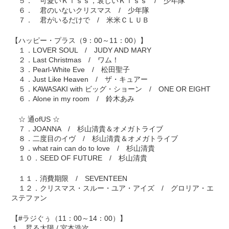
５． 可愛いＫｉｓｓ，哀しいＫｉｓｓ / 少年隊
６． 君のいないクリスマス / 少年隊
７． 君がいるだけで / 米米ＣＬＵＢ
【ハッピー・プラス（9：00～11：00）】
１．LOVER SOUL / JUDY AND MARY
２．Last Christmas / ワム！
３．Pearl-White Eve / 松田聖子
４．Just Like Heaven / ザ・キュアー
５．KAWASAKI with ビッグ・ショーン / ONE OR EIGHT
６．Alone in my room / 鈴木あみ
☆ 通ofUS ☆
７．JOANNA / 杉山清貴＆オメガトライブ
８．二度目のイヴ / 杉山清貴＆オメガトライブ
９．what rain can do to love / 杉山清貴
１０．SEED OF FUTURE / 杉山清貴
１１．消費期限 / SEVENTEEN
１２．クリスマス・スルー・ユア・アイズ / グロリア・エ
ステファン
【#ラジぐぅ（11：00～14：00）】
１．昇る太陽 / 宮本浩次