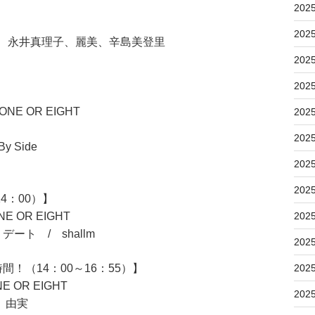
202
202
/ 小林明子、永井真理子、麗美、辛島美登里
202
202
ONE OR EIGHT
202
202
 Side
202
202
4：00）】
NE OR EIGHT
202
ト / shallm
202
！（14：00～16：55）】
202
E OR EIGHT
202
 由実