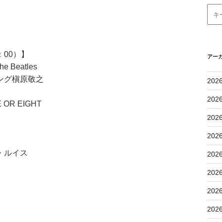
：00）】
アー
 Beatles
ング槇原敬之
202
202
 OR EIGHT
202
202
・ルイス
202
202
202
202