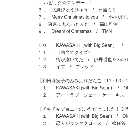
“ ハピリク☆マンデー ”
６． 北風ぴゅうぴゅう / 日吉ミミ
７． Merry Christmas to you 
８. 東京にもあったんだ / 福山雅治
９． Dream of Christmas / TMN
１０． KAWASAKI（with Big Sean） / 
１１． 〈曲当てクイズ〉
１２． 街が泣いてた / 伊丹哲也＆Side By
１３． イフ / ブレッド
【和田麻実子のみみよりだんご（11：00～1
１． KAWASAKI (with Big Sean) / O
２． アイ・ラブ・ジェー・ケー・キス・デー
【チキチキジョニーのいただきました！３時間
１． KAWASAKI (with Big Sean) / ON
２． 恋人がサンタクロース / 松任谷