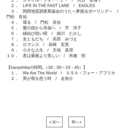
１． スマイル・フォー・ミー / 河合 奈保子
２． LIFE IN THE FAST LANE / EAGLES
３． 関西地質調査業協会のうた～夢掘るボーリング～ /
門松 良祐
４． 環る / 門松 良祐
５． 愛の国から幸福へ / 芹 洋子
６． 縁結び祝い唄 / 細川 たかし
７． 女ともだち / 高田 みづえ
８． ロマンス / 岩崎 宏美
９． 小さな人生 / 天地 真理
１０． 君は薔薇より美しい / 布施 明
【hanashikaの時間｡（18：00～19：45）】
１． We Are The World / ＵＳＡ・フォー・アフリカ
２． 男が母を想う時 / 走裕介
« 次へ
前へ »