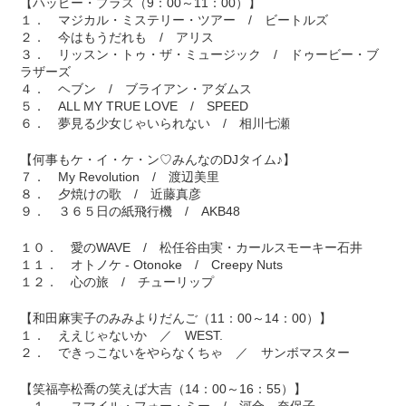
【ハッピー・プラス（9：00～11：00）】
１． マジカル・ミステリー・ツアー / ビートルズ
２． 今はもうだれも / アリス
３． リッスン・トゥ・ザ・ミュージック / ドゥービー・ブ
ラザーズ
４． ヘブン / ブライアン・アダムス
５． ALL MY TRUE LOVE / SPEED
６． 夢見る少女じゃいられない / 相川七瀬
【何事もケ・イ・ケ・ン♡みんなのDJタイム♪】
７． My Revolution / 渡辺美里
８． 夕焼けの歌 / 近藤真彦
９． ３６５日の紙飛行機 / AKB48
１０． 愛のWAVE / 松任谷由実・カールスモーキー石井
１１． オトノケ - Otonoke / Creepy Nuts
１２． 心の旅 / チューリップ
【和田麻実子のみみよりだんご（11：00～14：00）】
１． ええじゃないか ／ WEST.
２． できっこないをやらなくちゃ ／ サンボマスター
【笑福亭松喬の笑えば大吉（14：00～16：55）】