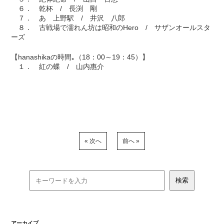
６． 乾杯 / 長渕 剛
７． あゝ上野駅 / 井沢 八郎
８． 古戦場で濡れん坊は昭和のHero / サザンオールスタ
ーズ
【hanashikaの時間｡（18：00～19：45）】
１． 紅の蝶 / 山内惠介
« 次へ
前へ »
アーカイブ