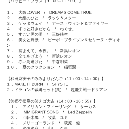
【ハッピー・プラス（9：00～11：00）】
１． 大阪LOVER / DREAMS COME TRUE
２． め組のひと / ラッツ＆スター
３． ゲッタウェイ / アース・ウィンド＆ファイヤー
４． ずっと好きだから / ねぐせ。
５． すごい男の唄 / 三好鉄生
６． 美女と野獣 / ピーポ・ブライソン＆セリーヌ・ディオ
ン
７． 捕まえて、今夜。 / 新浜レオン
８． 全てあげよう / 新浜レオン
９． 赤い鳥逃げた / 中森明菜
１０． 夏のクラクション / 稲垣潤一
【和田麻実子のみみよりだんご（11：00～14：00）】
１．MAKE IT BURN / SPYSHE
２．ドラゴンの裁縫セット(笑) / 超能力戦士ドリアン
【笑福亭松喬の笑えば大吉（14：00～16：55）】
１． アメリカン・フィーリング / サーカス
２． IMMIGRANT SONG / Led Zeppelin
３． 回転木馬 / 牧葉 ユミ
４． メリーゴーランド / 萩原 健一
５． 絶体絶命 / 山口 百恵