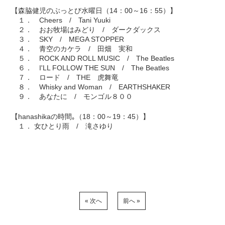
【森脇健児のぶっとび水曜日（14：00～16：55）】
１． Cheers / Tani Yuuki
２． おお牧場はみどり / ダークダックス
３． SKY / MEGA STOPPER
４． 青空のカケラ / 田畑 実和
５． ROCK AND ROLL MUSIC / The Beatles
６． I'LL FOLLOW THE SUN / The Beatles
７． ロード / THE 虎舞竜
８． Whisky and Woman / EARTHSHAKER
９． あなたに / モンゴル８００
【hanashikaの時間｡（18：00～19：45）】
１． 女ひとり雨 / 滝さゆり
« 次へ
前へ »