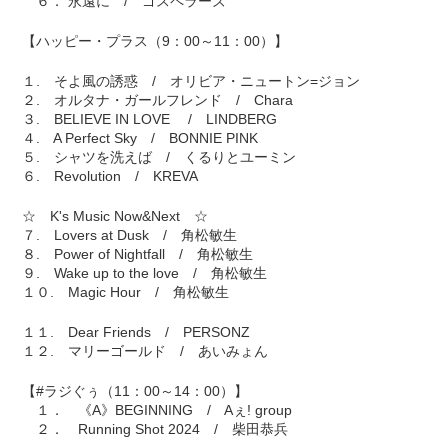
６． 永遠に / ゴスペラーズ
【ハッピー・プラス（9：00～11：00）】
１. そよ風の誘惑 / オリビア・ニュートン=ジョン
２. オルタナ・ガールフレンド / Chara
３. BELIEVE IN LOVE / LINDBERG
４. A Perfect Sky / BONNIE PINK
５. シャツを洗えば / くるりとユーミン
６. Revolution / KREVA
☆ K's Music Now&Next ☆
７. Lovers at Dusk / 角松敏生
８. Power of Nightfall / 角松敏生
９. Wake up to the love / 角松敏生
１０. Magic Hour / 角松敏生
１１. Dear Friends / PERSONZ
１２. マリーゴールド / あいみょん
【#ラジぐぅ（11：00～14：00）】
１． 《A》BEGINNING / Aぇ! group
２． Running Shot 2024 / 柴田恭兵