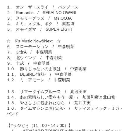
１. オン・ザ・スライ / バンブース
２. Romantic / SEKAI NO OWARI
３. メモリーグラス / Ms.OOJA
４. キミ、メグル、ボク / 秦基博
５. オモイダマ / SUPER EIGHT
☆ K's Music Now&Next ☆
６. スローモーション / 中森明菜
７. 少女A / 中森明菜
８. 北ウイング / 中森明菜
９. 十戎 / 中森明菜
１０. 飾りじゃないのよ涙は / 中森明菜
１１. DESIRE-情熱- / 中森明菜
１２. ミ・アモーレ / 中森明菜
１３. サマータイムブルース / 渡辺美里
１４. あの素晴らしい愛をもう一度 / 加藤和彦と北山修
１５. やさしさに包まれたなら / 荒井由実
１６. タイムマシンにおねがい / サディスティック・ミカ・
バンド
【#ラジぐぅ（11：00～14：00）】