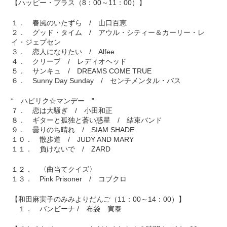
【ハッピー・プラス（8：00～11：00）】
１． 春風のいたずら / 山口百恵
２． グッド・タイム / アウル・シティー＆カーリー・レ
イ・ジェプセン
３． 恋人になりたい / Alfee
４． クリープ / レディオヘッド
５． サンキュ / DREAMS COME TRUE
６． Sunny Day Sunday / センチメンタル・バス
“ ハピリク☆マンデー ”
７． 恋は大騒ぎ / 小田和正
８． ギターと孤独と蒼い惑星 / 結束バンド
９． 曇りのち晴れ / SIAM SHADE
１０． 散歩道 / JUDY AND MARY
１１． 負けないで / ZARD
１２． 〈曲当てクイズ〉
１３． Pink Prisoner / コブクロ
【和田麻実子のみみよりだんご（11：00～14：00）】
１． バンビーナ / 布袋 寅泰