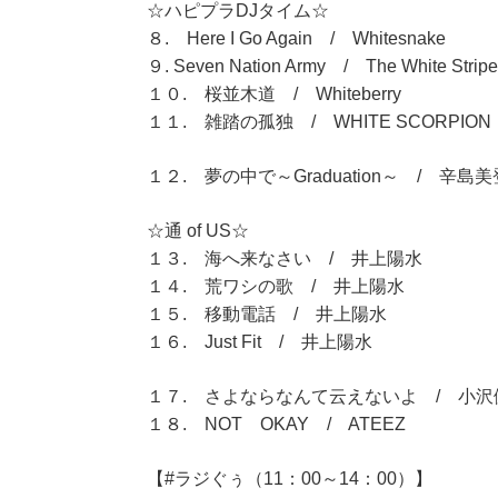
☆ハピプラDJタイム☆
８. Here I Go Again / Whitesnake
９. Seven Nation Army / The White Stripe
１０. 桜並木道 / Whiteberry
１１. 雑踏の孤独 / WHITE SCORPION
１２. 夢の中で～Graduation～ / 辛島
☆通 of US☆
１３. 海へ来なさい / 井上陽水
１４. 荒ワシの歌 / 井上陽水
１５. 移動電話 / 井上陽水
１６. Just Fit / 井上陽水
１７. さよならなんて云えないよ / 小沢
１８. NOT OKAY / ATEEZ
【#ラジぐぅ（11：00～14：00）】