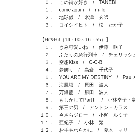
０． この街が好き / TANEBI
１． come again / m-flo
２． 地球儀 / 米津 玄師
３． コイシイヒト / 松 たか子
【Hit&Hit（14：00～16：55）】
１． きみ可愛いね / 伊藤 咲子
２． ふたりの急行列車 / チェリッシ
３． 空想Kiss / C-C-B
４． 夢飾り / 島倉 千代子
５． YOU ARE MY DESTINY / Paul 
６． 海風塔 / 原田 波人
７． 万燈籠 / 原田 波人
８． もしかしてPartⅡ / 小林幸子・
９． 第三の男 / アントン・カラス
１０． 今さらジロー / 小柳 ルミ子
１１． 亜紀子 / 小林 繁
１２． お手やわらかに / 夏木 マリ