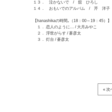
１３． 泣かないで / 舘 ひろし
１４． おもいでのアルバム / 芹 洋子
【hanashikaの時間｡（18：00～19：45）】
１． 恋人のように… / 大月みやこ
２． 浮世がらす / 蒼彦太
３． 灯台 / 蒼彦太
« 次