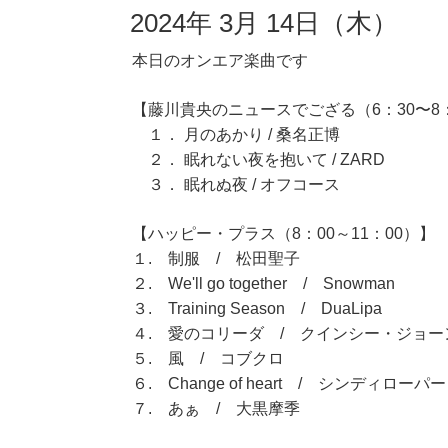
2024年 3月 14日（木）
本日のオンエア楽曲です
【藤川貴央のニュースでござる（6：30〜8
１． 月のあかり / 桑名正博
２． 眠れない夜を抱いて / ZARD
３． 眠れぬ夜 / オフコース
【ハッピー・プラス（8：00～11：00）】
１. 制服 / 松田聖子
２. We'll go together / Snowman
３. Training Season / DuaLipa
４. 愛のコリーダ / クインシー・ジョー
５. 風 / コブクロ
６. Change of heart / シンディローパー
７. あぁ / 大黒摩季