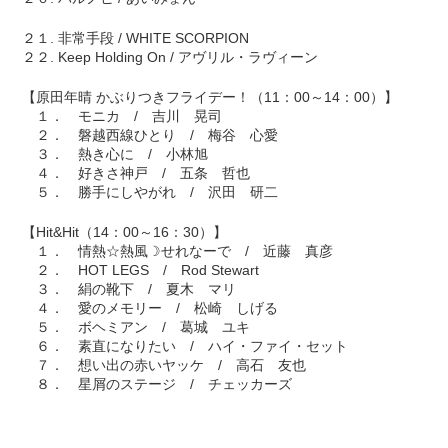
２１. 非常手段 / WHITE SCORPION
２２. Keep Holding On / アヴリル・ラヴィーン
【原田年晴 かぶりつきフライデー！（11：00～14：00）】
１． モニカ / 吉川 晃司
２． 磐越西線ひとり / 梅谷 心愛
３． 熱き心に / 小林旭
４． 好きさ神戸 / 五条 哲也
５． 勝手にしやがれ / 沢田 研二
【Hit&Hit（14：00～16：30）】
１． 情熱☆熱風☽せれなーで / 近藤 真彦
２． HOT LEGS / Rod Stewart
３． 絹の靴下 / 夏木 マリ
４． 愛のメモリー / 松崎 しげる
５． ボヘミアン / 葛城 ユキ
６． 素直になりたい / ハイ・ファイ・セット
７． 想い出の赤いヤッケ / 高石 友也
８． 星屑のステージ / チェッカーズ