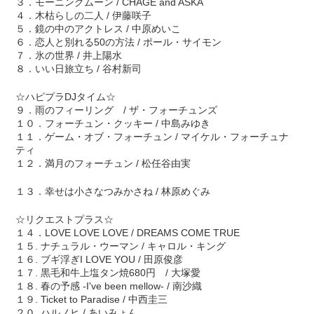
３．モーニングムーン / CHAGE and ASKA
４．木枯らしの二人 / 伊藤咲子
５．鏡の中のアクトレス / 中原めいこ
６．恋人と別れる50の方法 / ポール・サイモン
７．氷の世界 / 井上陽水
８．いい日旅立ち / 谷村新司
☆ハピプラDJタイム☆
９．雨のフィーリング / ザ・フォーチュンズ
１０．フォーチュン・クッキー / 中島みゆき
１１．ゲーム・オブ・フォーチュン / マイケル・フォーチュナ
ティ
１２．満月のフォーチュン / 松任谷由実
１３．幸せは小さなつみかさね / 林原めぐみ
☆リクエストプラス☆
１４．LOVE LOVE LOVE / DREAMS COME TRUE
１５. ナチュラル・ウーマン / キャロル・キング
１６. ブギ浮ぎI LOVE YOU / 田原俊彦
１７. 黒毛和牛上塩タン焼680円 / 大塚愛
１８. 春の予感 -I've been mellow- / 南沙織
１９. Ticket to Paradise / 中西圭三
２０. ハルノヒ / あいみょん