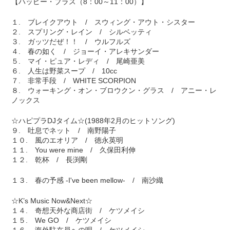
【ハッピー・プラス（8：00～11：00）】
１. ブレイクアウト / スウィング・アウト・シスター
２. スプリング・レイン / シルベッティ
３. ガッツだぜ！！ / ウルフルズ
４. 春の如く / ジョーイ・アレキサンダー
５. マイ・ピュア・レディ / 尾崎亜美
６. 人生は野菜スープ / 10cc
７. 非常手段 / WHITE SCORPION
８. ウォーキング・オン・ブロウクン・グラス / アニー・レ
ノックス
☆ハピプラDJタイム☆(1988年2月のヒットソング)
９. 吐息でネット / 南野陽子
１０. 風のエオリア / 徳永英明
１１. You were mine / 久保田利伸
１２. 乾杯 / 長渕剛
１３. 春の予感 -I've been mellow- / 南沙織
☆K’s Music Now&Next☆
１４. 奇想天外な商店街 / ケツメイシ
１５. We GO / ケツメイシ