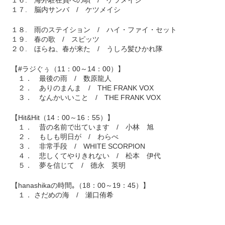
１６. 海外駐在員への唄 / ケツメイシ
１７. 脳内サンバ / ケツメイシ
１８. 雨のステイション / ハイ・ファイ・セット
１９. 春の歌 / スピッツ
２０. ほらね、春が来た / うしろ髪ひかれ隊
【#ラジぐぅ（11：00～14：00）】
１． 最後の雨 / 数原龍人
２． ありのまんま / THE FRANK VOX
３． なんかいいこと / THE FRANK VOX
【Hit&Hit（14：00～16：55）】
１． 昔の名前で出ています / 小林 旭
２． もしも明日が / わらべ
３． 非常手段 / WHITE SCORPION
４． 悲しくてやりきれない / 松本 伊代
５． 夢を信じて / 德永 英明
【hanashikaの時間｡（18：00～19：45）】
１． さだめの海 / 瀬口侑希