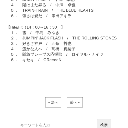
４． 陽はまた昇る / 中澤 卓也
５． TRAIN-TRAIN / THE BLUE HEARTS
６． 強さは愛だ / 串田アキラ
【Hit&Hit（14：00～16：30）】
１． 雪 / 中島 みゆき
２． JUMPIN' JACK FLASH / THE ROLLING STONES
３． 好きさ神戸 / 五条 哲也
４． 遥かな人へ / 髙橋 真梨子
５． 阪急ブレーブス応援歌 / ロイヤル・ナイツ
６． キセキ / GReeeeN
« 次へ
前へ »