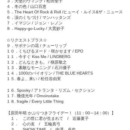
３．天使のウィンク / 松田聖子
４．冬の色 / 山口百恵
５．The Heart Of Rock & Roll /ヒューイ・ルイス&ザ・ニュース
６．涙のくちづけ / マンハッタンズ
７．イマジン / ジョン・レノン
８．Happy-go-Lucky / 大貫妙子
☆リクエストプラス☆
９．サボテンの花 / チューリップ
１０．くちびるヌード・咲かせます / EPO
１１．今すぐ Kiss Me / LINDBERG
１２．どんなときも。 / 槇原敬之
１３．素敵なモーニング / 石川優子
１４．1000のバイオリン / THE BLUE HEARTS
１５. 春よ、来い / 松任谷由実
１６. Spooky / アトランタ・リズム・セクション
１７. 幾億光年 / Omoinotake
１８. fragile / Every Little Thing
【原田年晴 かぶりつきフライデー！（11：00～14：00）】
１． この世に君が生まれて / 近藤夏子
２． 心の友 / 五輪真弓
３． SHOW TIME / 中澤 卓也