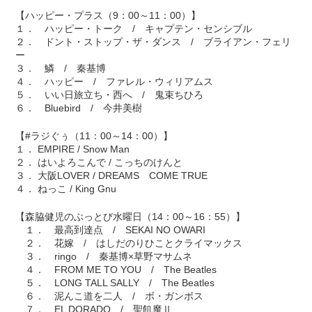
【ハッピー・プラス（9：00～11：00）】
１． ハッピー・トーク / キャプテン・センシブル
２． ドント・ストップ・ザ・ダンス / ブライアン・フェリ
ー
３． 鱗 / 秦基博
４． ハッピー / ファレル・ウィリアムス
５． いい日旅立ち・西へ / 鬼束ちひろ
６． Bluebird / 今井美樹
【#ラジぐぅ（11：00～14：00）】
１． EMPIRE / Snow Man
２． はいよろこんで / こっちのけんと
３． 大阪LOVER / DREAMS COME TRUE
４． ねっこ / King Gnu
【森脇健児のぶっとび水曜日（14：00～16：55）】
１． 最高到達点 / SEKAI NO OWARI
２． 花嫁 / はしだのりひことクライマックス
３． ringo / 秦基博×草野マサムネ
４． FROM ME TO YOU / The Beatles
５． LONG TALL SALLY / The Beatles
６． 泥んこ道を二人 / ボ・ガンボス
７． EL DORADO / 聖飢魔Ⅱ