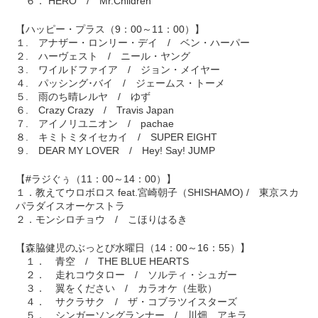
６． HERO / Mr.Children
【ハッピー・プラス（9：00～11：00）】
１. アナザー・ロンリー・デイ / ベン・ハーパー
２. ハーヴェスト / ニール・ヤング
３. ワイルドファイア / ジョン・メイヤー
４. パッシング･バイ / ジェームス・トーメ
５. 雨のち晴レルヤ / ゆず
６. Crazy Crazy / Travis Japan
７. アイノリユニオン / pachae
８. キミトミタイセカイ / SUPER EIGHT
９. DEAR MY LOVER / Hey! Say! JUMP
【#ラジぐぅ（11：00～14：00）】
１．教えてウロボロス feat.宮崎朝子（SHISHAMO) / 東京スカ
パラダイスオーケストラ
２．モンシロチョウ / こほりはるき
【森脇健児のぶっとび水曜日（14：00～16：55）】
１． 青空 / THE BLUE HEARTS
２． 走れコウタロー / ソルティ・シュガー
３． 翼をください / カラオケ（生歌）
４． サクラサク / ザ・コブラツイスターズ
５． シンガーソングランナー / 川畑 アキラ