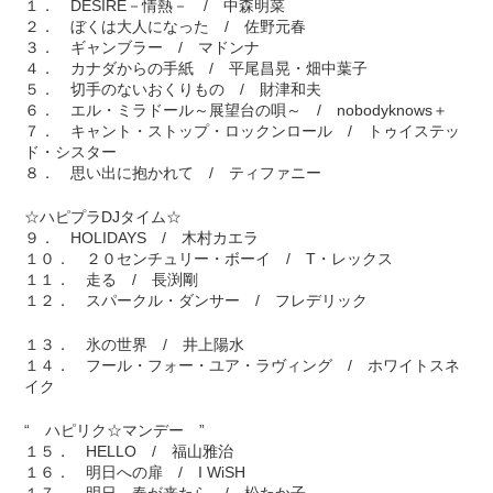
１． DESIRE－情熱－ / 中森明菜
２． ぼくは大人になった / 佐野元春
３． ギャンブラー / マドンナ
４． カナダからの手紙 / 平尾昌晃・畑中葉子
５． 切手のないおくりもの / 財津和夫
６． エル・ミラドール～展望台の唄～ / nobodyknows＋
７． キャント・ストップ・ロックンロール / トゥイステッ
ド・シスター
８． 思い出に抱かれて / ティファニー
☆ハピプラDJタイム☆
９． HOLIDAYS / 木村カエラ
１０． ２０センチュリー・ボーイ / T・レックス
１１． 走る / 長渕剛
１２． スパークル・ダンサー / フレデリック
１３． 氷の世界 / 井上陽水
１４． フール・フォー・ユア・ラヴィング / ホワイトスネ
イク
“ ハピリク☆マンデー ”
１５． HELLO / 福山雅治
１６． 明日への扉 / I WiSH