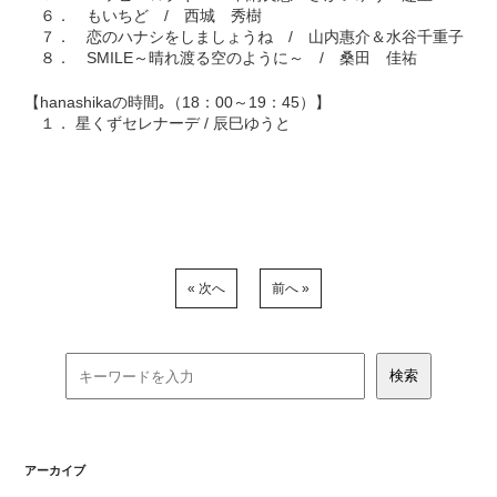
６． もいちど / 西城 秀樹
７． 恋のハナシをしましょうね / 山内惠介＆水谷千重子
８． SMILE～晴れ渡る空のように～ / 桑田 佳祐
【hanashikaの時間｡（18：00～19：45）】
１． 星くずセレナーデ / 辰巳ゆうと
« 次へ
前へ »
アーカイブ