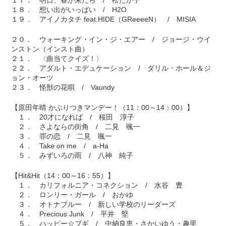
１７． 明日、春が来たら / 松たか子
１８． 想い出がいっぱい / H2O
１９． アイノカタチ feat.HIDE（GReeeeN） / MISIA
２０． ウォーキング・イン・ジ・エアー / ジョージ・ウイ
ンストン（インスト曲）
２１． 〈曲当てクイズ！〉
２２． アダルト・エデュケーション / ダリル・ホール＆ジ
ョン・オーツ
２３． 怪獣の花唄 / Vaundy
【原田年晴 かぶりつきマンデー！（11：00～14：00）】
１． 20才になれば / 桜田 淳子
２． さよならの街角 / 二見 颯一
３． 罪の恋 / 二見 颯一
４． Take on me / a-Ha
５． みずいろの雨 / 八神 純子
【Hit&Hit（14：00～16：55）】
１． カリフォルニア・コネクション / 水谷 豊
２． ロンリー・ガール / おかゆ
３． オトナブルー / 新しい学校のリーダーズ
４． Precious Junk / 平井 堅
５． ハッピー☆ブギ / 中納良恵・さかいゆう・趣里