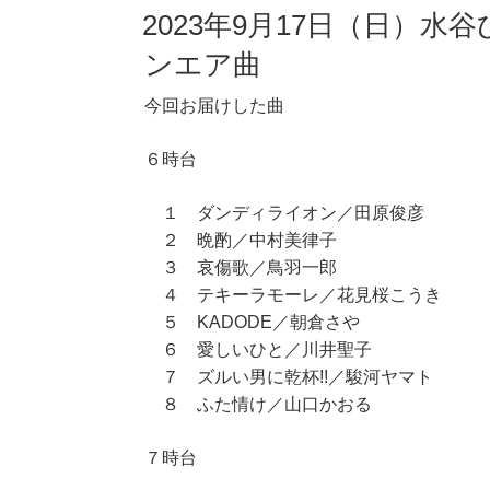
2023年9月17日（日）水
ンエア曲
今回お届けした曲
６時台
１ ダンディライオン／田原俊彦
２ 晩酌／中村美律子
３ 哀傷歌／鳥羽一郎
４ テキーラモーレ／花見桜こうき
５ KADODE／朝倉さや
６ 愛しいひと／川井聖子
７ ズルい男に乾杯!!／駿河ヤマト
８ ふた情け／山口かおる
７時台