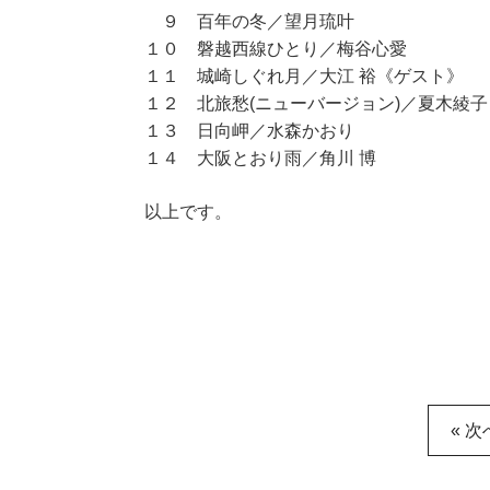
９ 百年の冬／望月琉叶
１０ 磐越西線ひとり／梅谷心愛
１１ 城崎しぐれ月／大江 裕《ゲスト》
１２ 北旅愁(ニューバージョン)／夏木綾子
１３ 日向岬／水森かおり
１４ 大阪とおり雨／角川 博
以上です。
« 次