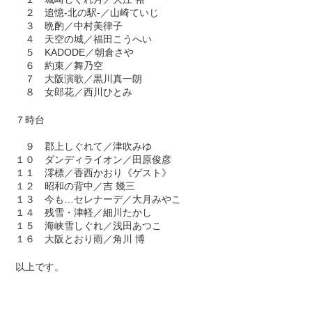
２ 追憶-北の駅-／山崎ていじ
３ 晩酌／中村美律子
４ 天空の城／福田こうへい
５ KADODE／朝倉さや
６ 約束／舞乃空
７ 大阪演歌／黒川真一朗
８ 女郎花／西川ひとみ
７時台
９ 郡上しぐれて／津吹みゆ
１０ ダンディライオン／田原俊彦
１１ 澪標／香西かおり《ゲスト》
１２ 昭和の背中／吉 幾三
１３ 今も…セレナーデ／大月みやこ
１４ 残雪・津軽／細川たかし
１５ 海峡雪しぐれ／浅田あつこ
１６ 大阪とおり雨／角川 博
以上です。