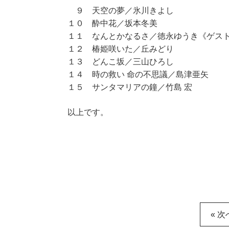
９ 天空の夢／氷川きよし
１０ 酔中花／坂本冬美
１１ なんとかなるさ／徳永ゆうき《ゲス
１２ 椿姫咲いた／丘みどり
１３ どんこ坂／三山ひろし
１４ 時の救い 命の不思議／島津亜矢
１５ サンタマリアの鐘／竹島 宏
以上です。
« 次