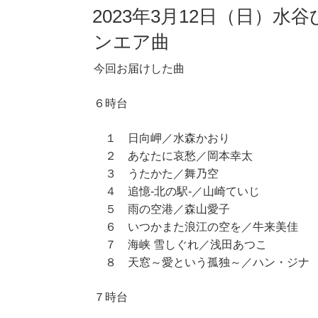
2023年3月12日（日）水
ンエア曲
今回お届けした曲
６時台
１ 日向岬／水森かおり
２ あなたに哀愁／岡本幸太
３ うたかた／舞乃空
４ 追憶‐北の駅‐／山崎ていじ
５ 雨の空港／森山愛子
６ いつかまた浪江の空を／牛来美佳
７ 海峡 雪しぐれ／浅田あつこ
８ 天窓～愛という孤独～／ハン・ジナ
７時台