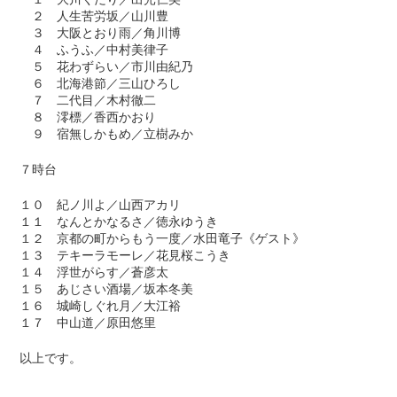
２ 人生苦労坂／山川豊
３ 大阪とおり雨／角川博
４ ふうふ／中村美律子
５ 花わずらい／市川由紀乃
６ 北海港節／三山ひろし
７ 二代目／木村徹二
８ 澪標／香西かおり
９ 宿無しかもめ／立樹みか
７時台
１０ 紀ノ川よ／山西アカリ
１１ なんとかなるさ／徳永ゆうき
１２ 京都の町からもう一度／水田竜子《ゲスト》
１３ テキーラモーレ／花見桜こうき
１４ 浮世がらす／蒼彦太
１５ あじさい酒場／坂本冬美
１６ 城崎しぐれ月／大江裕
１７ 中山道／原田悠里
以上です。