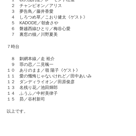
２ チャンピオン／アリス
３ 夢告鳥／藤井香愛
４ しろつめ草／こおり健太《ゲスト》
５ KADODE／朝倉さや
６ 磐越西線ひとり／梅谷心愛
７ 裏窓の猫／川野夏美
７時台
８ 釧網本線／走 裕介
９ 罪の恋／二見颯一
１０ ありのまま／嶺 陽子《ゲスト》
１１ 愛の懺悔じゃないけれど／田中あいみ
１２ ダンディライオン／田原俊彦
１３ 名残り花／池田輝郎
１４ ふうふ／中村美律子
１５ 昴／谷村新司
以上です。