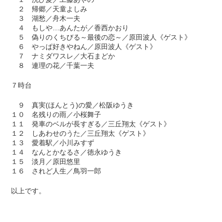
２ 帰郷／天童よしみ
３ 湖愁／舟木一夫
４ もしや…あんたが／香西かおり
５ 偽りのくちびる～最後の恋～／原田波人《ゲスト》
６ やっぱ好きやねん／原田波人《ゲスト》
７ ナミダワスレ／大石まどか
８ 連理の花／千葉一夫
７時台
９ 真実(ほんとう)の愛／松阪ゆうき
１０ 名残りの雨／小桜舞子
１１ 発車のベルが長すぎる／三丘翔太《ゲスト》
１２ しあわせのうた／三丘翔太《ゲスト》
１３ 愛着駅／小川みすず
１４ なんとかなるさ／徳永ゆうき
１５ 淡月／原田悠里
１６ されど人生／鳥羽一郎
以上です。