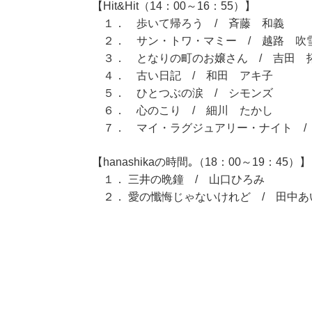
【Hit&Hit（14：00～16：55）】
１． 歩いて帰ろう / 斉藤 和義
２． サン・トワ・マミー / 越路 吹
３． となりの町のお嬢さん / 吉田 
４． 古い日記 / 和田 アキ子
５． ひとつぶの涙 / シモンズ
６． 心のこり / 細川 たかし
７． マイ・ラグジュアリー・ナイト /
【hanashikaの時間｡（18：00～19：45）】
１． 三井の晩鐘 / 山口ひろみ
２． 愛の懺悔じゃないけれど / 田中あ