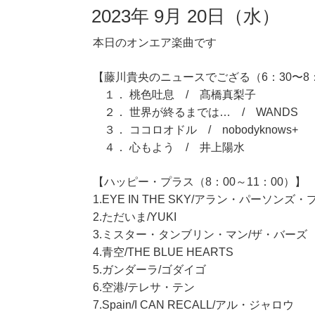
2023年 9月 20日（水）
本日のオンエア楽曲です
【藤川貴央のニュースでござる（6：30〜8
１． 桃色吐息 / 髙橋真梨子
２． 世界が終るまでは… / WANDS
３． ココロオドル / nobodyknows+
４． 心もよう / 井上陽水
【ハッピー・プラス（8：00～11：00）】
1.EYE IN THE SKY/アラン・パーソンズ
2.ただいま/YUKI
3.ミスター・タンブリン・マン/ザ・バーズ
4.青空/THE BLUE HEARTS
5.ガンダーラ/ゴダイゴ
6.空港/テレサ・テン
7.Spain/I CAN RECALL/アル・ジャロウ