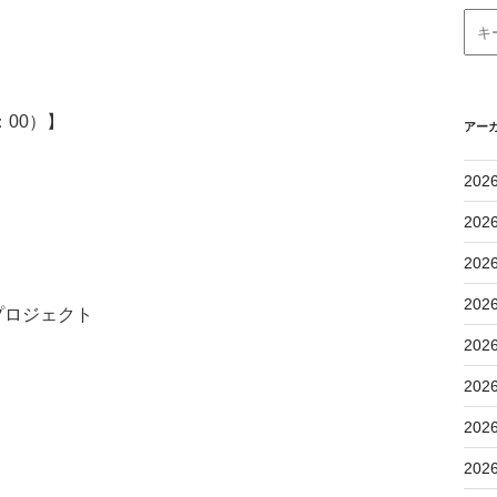
：00）】
アー
202
202
202
202
・プロジェクト
202
202
202
202