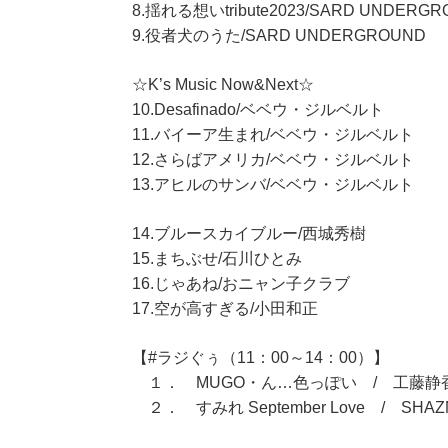
8.揺れる想いtribute2023/SARD UNDERG
9.役者犬のうた/SARD UNDERGROUND
☆K’s Music Now&Next☆
10.Desafinado/ベベウ・ジルベルト
11.バイーア生まれ/ベベウ・ジルベルト
12.さらばアメリカ/ベベウ・ジルベルト
13.アヒルのサンバ/ベベウ・ジルベルト
14.ブルースカイブルー/西城秀樹
15.まちぶせ/石川ひとみ
16.じゃあね/おニャン子クラブ
17.空が高すぎる/小田和正
【#ラジぐぅ（11：00～14：00）】
１． MUGO・ん…色っぽい / 工藤静
２． すみれ September Love / SHAZ