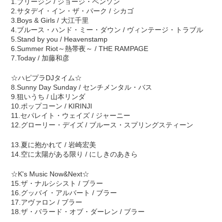
1.ブリージン / ジョージ・ベンソン
2.サタデイ・イン・ザ・パーク / シカゴ
3.Boys & Girls / 大江千里
4.ブルース・ハンド・ミー・ダウン / ヴィンテージ・トラブル
5.Stand by you / Heavenstamp
6.Summer Riot～熱帯夜～ / THE RAMPAGE
7.Today / 加藤和彦
☆ハピプラDJタイム☆
8.Sunny Day Sunday / センチメンタル・バス
9.狙いうち / 山本リンダ
10.ポップコーン / KIRINJI
11.セパレイト・ウェイズ / ジャーニー
12.グローリー・デイズ / ブルース・スプリングスティーン
13.夏に抱かれて / 岩崎宏美
14.空に太陽がある限り / にしきのあきら
☆K's Music Now&Next☆
15.ザ・ナルシシスト / ブラー
16.グッバイ・アルバート / ブラー
17.アヴァロン / ブラー
18.ザ・バラード・オブ・ダーレン / ブラー