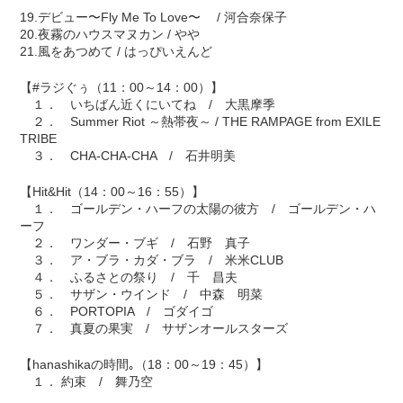
19.デビュー〜Fly Me To Love〜 / 河合奈保子
20.夜霧のハウスマヌカン / やや
21.風をあつめて / はっぴいえんど
【#ラジぐぅ（11：00～14：00）】
１． いちばん近くにいてね / 大黒摩季
２． Summer Riot ～熱帯夜～ / THE RAMPAGE from EXILE
TRIBE
３． CHA-CHA-CHA / 石井明美
【Hit&Hit（14：00～16：55）】
１． ゴールデン・ハーフの太陽の彼方 / ゴールデン・ハ
ーフ
２． ワンダー・ブギ / 石野 真子
３． ア・ブラ・カダ・ブラ / 米米CLUB
４． ふるさとの祭り / 千 昌夫
５． サザン・ウインド / 中森 明菜
６． PORTOPIA / ゴダイゴ
７． 真夏の果実 / サザンオールスターズ
【hanashikaの時間｡（18：00～19：45）】
１． 約束 / 舞乃空