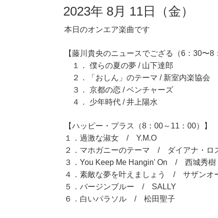
2023年 8月 11日（金）
本日のオンエア楽曲です
【藤川貴央のニュースでござる（6：30〜8
１． 僕らの夏の夢 / 山下達郎
２．「おしん」のテーマ / 新室内楽協会
３． 京都の恋 / ベンチャーズ
４． 少年時代 / 井上陽水
【ハッピー・プラス（8：00～11：00）】
１．過激な淑女 / Y.M.O
２．マホガニーのテーマ / ダイアナ・ロ
３．You Keep Me Hangin' On / 西城秀樹
４．素敵な夢を叶えましょう / サザンオ
５．バージンブルー / SALLY
６．白いパラソル / 松田聖子