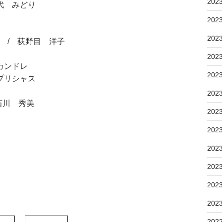
202
代 みどり
202
202
) / 荻野目 洋子
202
カンドレ
202
プリシャス
202
石川 秀美
202
202
202
202
202
202
202