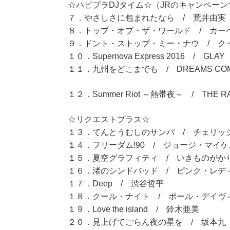
☆ハピプラDJタイム☆（JRのキャンペー
７．やさしさに包まれたなら / 荒井由実
８．トップ・オブ・ザ・ワールド / カー
９．ドント・ストップ・ミー・ナウ / ク
１０．Supernova Express 2016 / GLAY
１１．九州をどこまでも / DREAMS COM
１２．Summer Riot ～熱帯夜～ / THE RAMP
☆リクエストプラス☆
１３．てんとうむしのサンバ / チェリッ
１４．フリーダム!90 / ジョージ・マイケ
１５．夏空グラフィティ / いきものがか
１６．渚のシンドバッド / ピンク・レデ
１７．Deep / 渋谷哲平
１８．クール・ナイト / ポール・デイヴ
１９．Love the island / 鈴木亜美
２０．見上げてごらん夜の星を / 坂本九