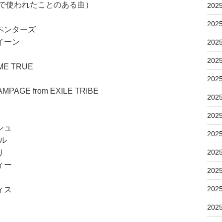
ンで使われたことのある曲）
202
202
ペンターズ
イーン
202
202
E TRUE
202
AGE from EXILE TRIBE
202
202
シュ
202
ル
り
202
ィー
202
202
ィス
202