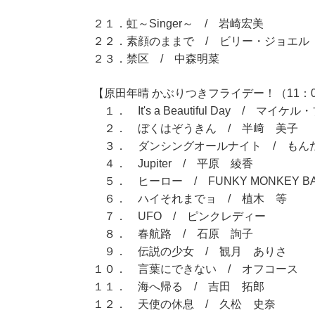
２１．虹～Singer～ / 岩崎宏美
２２．素顔のままで / ビリー・ジョエル
２３．禁区 / 中森明菜
【原田年晴 かぶりつきフライデー！（11：0
１． It's a Beautiful Day / マイケ
２． ぼくはぞうきん / 半﨑 美子
３． ダンシングオールナイト / もん
４． Jupiter / 平原 綾香
５． ヒーロー / FUNKY MONKEY BA
６． ハイそれまでョ / 植木 等
７． UFO / ピンクレディー
８． 春航路 / 石原 詢子
９． 伝説の少女 / 観月 ありさ
１０． 言葉にできない / オフコース
１１． 海へ帰る / 吉田 拓郎
１２． 天使の休息 / 久松 史奈