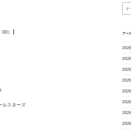
：00）】
アー
202
202
202
202
ス
202
202
ールスターズ
202
202