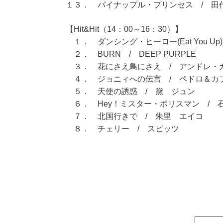
１３． パイナップル・プリンセス / 田
【Hit&Hit（14：00～16：30）】
１． ダンシング・ヒーロー(Eat You Up
２． BURN / DEEP PURPLE
３． 花にさえ鳥にさえ / アンドレ・
４． ジョニィへの伝言 / ペドロ＆カ
５． 天使の誘惑 / 黛 ジュン
６． Hey！ミスター・ポリスマン / 
７． 北国行きで / 朱里 エイコ
８． チェリー / スピッツ