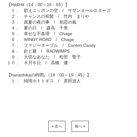
【Hit&Hit（14：00～16：55）】
１． 歌えニッポンの空 / サザンオールスターズ
２． チャンスの前髪 / 竹内 まりや
３． 真夏の夜の事 / 初恋の嵐
４． 夏の日 / 森高 千里
５． 幸せな不条理 / Chage
６． WINDY ROAD / Chage
７． ファジーネーブル / Conton Candy
８． 針と棘 / RADWIMPS
９． 大切なあなた / 松田 聖子
１０． ８月６日 / 高橋 優
【hanashikaの時間｡（18：00～19：45）】
１． 純情ホトトギス / 原田波人
« 次へ
前へ »