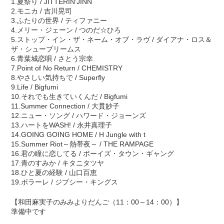
1.夏祭り / JITTERIN'JINN
2.モニカ / 吉川晃司
3.ふたりの世界 / ティファニー
4.メリー・ジェーン / つのだ☆ひろ
5.ストップ・イン・ザ・ネーム・オブ・ラヴ / ダイアナ・ロス＆
ザ・シュープリームス
6.青葉城恋唄 / さとう宗幸
7.Point of No Return / CHEMISTRY
8.やさしい気持ちで / Superfly
9.Life / Bigfumi
10.それでも生きていくんだ / Bigfumi
11.Summer Connection / 大貫妙子
12.ニュー・ソング / ハワード・ジョーンズ
13.ハートをWASH! / 永井真理子
14.GOING GOING HOME / H Jungle with t
15.Summer Riot～熱帯夜～ / THE RAMPAGE
16.君の瞳に恋してる / ボーイズ・タウン・ギャング
17.青のすみか / キタニタツヤ
18.ひと夏の経験 / 山口百恵
19.ボラーレ / ジプシー・キングス
【和田麻実子のみみよりだんご（11：00～14：00）】
準備中です