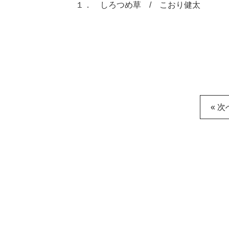
１． しろつめ草 / こおり健太
« 次