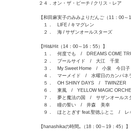
２４．オン・ザ・ビーチ / クリス・レア
【和田麻実子のみみよりだんご（11：00～1
１． LIFE / キマグレン
２． 海 / サザンオールスターズ
【Hit&Hit（14：00～16：55）】
１． 何度でも / DREAMS COME TR
２． プールサイド / 大江 千里
３． My Sweet Home / 小泉 今日子
４． マーメイド / 水曜日のカンパネ
５． OH SHINY DAYS / TWINZER
６． 東風 / YELLOW MAGIC ORCHE
７． 夢と魔法の国 / サザンオールス
８． 瞳の誓い / 井森 美幸
９． ほととぎす feat.聖徳ふとこ / レ
【hanashikaの時間｡（18：00～19：45）】