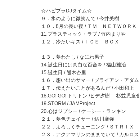
☆ハピプラDJタイム☆
９．氷のように微笑んで / 今井美樹
１０．8月の長い夜 / ＴＭ ＮＥＴＷＯＲＫ
11.プラスティック・ラブ / 竹内まりや
１２．冷たいキス / ＩＣＥ ＢＯＸ
１３．夢わたし / なにわ男子
14.誕生日には真白な百合を / 福山雅治
15.誕生日 / 熊木杏里
１６．想い出のサマー / ブライアン・アダ
１７．伝えたいことがあるんだ / 小田和正
18.GO! GO! トリトン /ヒデ夕樹 杉並児
19.STORM / JAMProject
20.心はジプシー / ケーシー・ランキン
２１．夢色チェイサー / 鮎川麻弥
２２．よろしくチューニング / ＳＴＲＩＸ
２３．アクアマリンのままでいて / カルロ