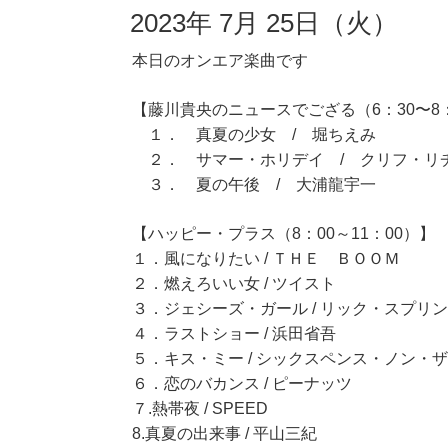
2023年 7月 25日（火）
本日のオンエア楽曲です
【藤川貴央のニュースでござる（6：30〜8
１． 真夏の少女 / 堀ちえみ
２． サマー・ホリデイ / クリフ・リ
３． 夏の午後 / 大浦龍宇一
【ハッピー・プラス（8：00～11：00）】
１．風になりたい / ＴＨＥ ＢＯＯＭ
２．燃えろいい女 / ツイスト
３．ジェシーズ・ガール / リック・スプリ
４．ラストショー / 浜田省吾
５．キス・ミー / シックスペンス・ノン・
６．恋のバカンス / ピーナッツ
７.熱帯夜 / SPEED
8.真夏の出来事 / 平山三紀