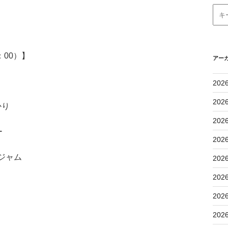
：00）】
アー
202
202
かり
202
ー
202
・ジャム
202
202
202
202