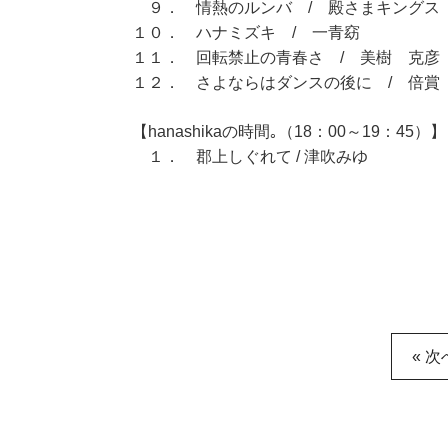
９． 情熱のルンバ / 殿さまキングス
１０． ハナミズキ / 一青窈
１１． 回転禁止の青春さ / 美樹 克彦
１２． さよならはダンスの後に / 倍賞
【hanashikaの時間｡（18：00～19：45）】
１． 郡上しぐれて / 津吹みゆ
« 次