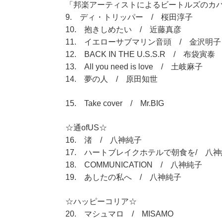
「邦楽アーティストによるビートルズのカ
9. ディ・トリッパー / 桜田淳子
10. 抱きしめたい / 近藤真彦
11. イエローサブマリン音頭 / 金沢明子
12. BACK IN THE U.S.S.R / 布袋寅泰
13. All you need is love / 土岐麻子
14. 夢の人 / 原田知世
15. Take cover / Mr.BIG
☆通ofUS☆
16. 渚 / 八神純子
17. ハートブレイクホテルで朝食を/ 八
18. COMMUNICATION / 八神純子
19. あしたの私へ / 八神純子
☆ハッピーコリア☆
20. マシュマロ / MISAMO