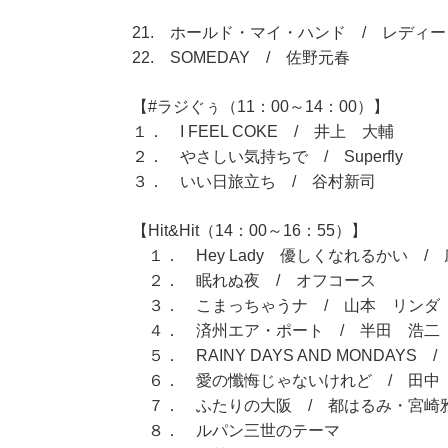
21. ホールド・マイ・ハンド / レディ
22. SOMEDAY / 佐野元春
【#ラジぐぅ（11：00～14：00）】
１． I FEEL COKE / 井上 大輔
２． やさしい気持ちで / Superfly
３． いい日旅立ち / 谷村新司
【Hit&Hit（14：00～16：55）】
１． Hey Lady 優しくなれるかい /
２． 眠れぬ夜 / オフコース
３． こまっちゃうナ / 山本 リンダ
４． 済州エア・ポート / 半田 浩二
５． RAINY DAYS AND MONDAYS / Ca
６． 愛の懺悔じゃないけれど / 田中
７． ふたりの大阪 / 都はるみ・宮崎
８． ルパン三世のテーマ