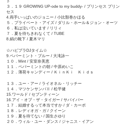
ト
３．１９ GROWING UP-ode to my buddy- / プリンセス プリン
セス
4.両手いっぱいのジョニー / 小比類巻かほる
５．プライベート・アイズ / ダリル・ホール＆ジョン・オーツ
６．私は泣いています / リリィ
７．夏を待ちきれなくて / TUBE
8.絹の靴下 / 夏木マリ
☆ハピプラDJタイム☆
9.ペパーミント・ブルー / 大滝詠一
１０．Mint / 安室奈美恵
１１．ペパーミントの朝 / 中原めいこ
１２．薄荷キャンディー / ＫｉｎＫｉ Ｋｉｄｓ
１３．ユー・アー / ライオネル・リッチー
１４．マツケンサンバⅡ / 松平健
15.ワールド / セブンティーン
16.アイ・オブ・ザ・タイガー / サバイバー
１７．結婚するって本当ですか / ダ・カーポ
１８．レディオガ・ガ / クイーン
１９．夏を待てない / 国生さゆり
２０．ウィル・ユー・ダンス / ジャニス・イアン