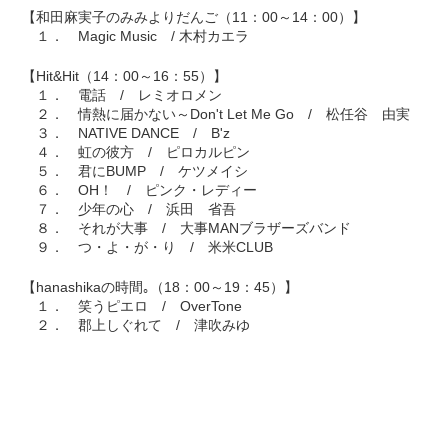
【和田麻実子のみみよりだんご（11：00～14：00）】
１． Magic Music / 木村カエラ
【Hit&Hit（14：00～16：55）】
１． 電話 / レミオロメン
２． 情熱に届かない～Don't Let Me Go / 松任谷 由実
３． NATIVE DANCE / B'z
４． 虹の彼方 / ピロカルピン
５． 君にBUMP / ケツメイシ
６． OH！ / ピンク・レディー
７． 少年の心 / 浜田 省吾
８． それが大事 / 大事MANブラザーズバンド
９． つ・よ・が・り / 米米CLUB
【hanashikaの時間｡（18：00～19：45）】
１． 笑うピエロ / OverTone
２． 郡上しぐれて / 津吹みゆ