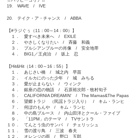
☆ハッピーコリア☆
19. WAVE / IVE
20. テイク・ア・チャンス / ABBA
【#ラジぐぅ（11：00～14：00）】
１． 愛すべき未来へ / EXILE
２． やさしくなりたい / 斉藤 和義
３． プルシアンブルーの肖像 / 安全地帯
４． BIG1／王貞治 / 坂上 忍
【Hit&Hit（14：00～16：55）】
１． あじさい橋 / 城之内 早苗
２． イルカにのった少年 / 城 みちる
３． 愛が止まらない / ウィンク
４． 銀座の恋の物語 / 石原裕次郎・牧村旬子
５． CALIFORNIA DREAMIN' / The Mamas&The Papas
６． 望郷トラジ （民謡トラジ入り） / キム・ランヒ
７． 何ぼのもんや / キム・ランヒ
８． 中の島ブルース / 内山田洋とクール・ファイブ
９． 「11PM」のテーマ / TVサントラ
１０． てんとう虫のサンバ / チェリッシュ
１１． 雪の渡り鳥 / 三波 春夫
１２． オレンジの雨 / 野口 五郎