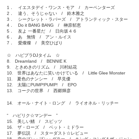
1． イエスタデイ・ワンス・モア / カーペンターズ
2． 違う、そうじゃない / 鈴木雅之
3． シークレット・ラバーズ / アトランティック・スター
4． Do it BANG BANG / 榊原郁恵
5． 友よ 一番星だ / 日向坂４６
6． あゝ無情 / アン・ルイス
7． 愛燦燦 / 美空ひばり
☆ ハピプラDJタイム ☆
8. Dreamland / BENNIE K
9. ときめきのリズム / 川村結花
10. 世界はあなたに笑いかけている / Little Glee Monster
11. 夏色のナンシー / 早見優
12. 太陽にPUMP!PUMP! / EPO
13. コークの世界 / 西郷輝彦
14. オール・ナイト・ロング / ライオネル・リッチー
“ ハピリク☆マンデー ”
15. 美しい鰭 / スピッツ
16. ザ・ローズ / ベット・ミドラー
17. 夢伝説 / スターダスト☆レビュー