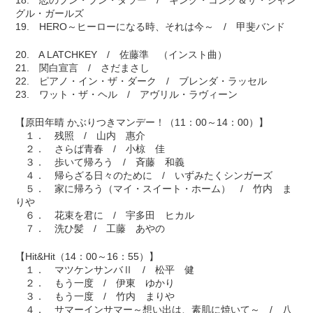
18. 恋のブン・ブン・ダラー / キング・コング＆ザ・ジャン
グル・ガールズ
19. HERO～ヒーローになる時、それは今～ / 甲斐バンド
20. A LATCHKEY / 佐藤準 （インスト曲）
21. 関白宣言 / さだまさし
22. ピアノ・イン・ザ・ダーク / ブレンダ・ラッセル
23. ワット・ザ・ヘル / アヴリル・ラヴィーン
【原田年晴 かぶりつきマンデー！（11：00～14：00）】
１． 残照 / 山内 惠介
２． さらば青春 / 小椋 佳
３． 歩いて帰ろう / 斉藤 和義
４． 帰らざる日々のために / いずみたくシンガーズ
５． 家に帰ろう（マイ・スイート・ホーム） / 竹内 ま
りや
６． 花束を君に / 宇多田 ヒカル
７． 洗ひ髪 / 工藤 あやの
【Hit&Hit（14：00～16：55）】
１． マツケンサンバⅡ / 松平 健
２． もう一度 / 伊東 ゆかり
３． もう一度 / 竹内 まりや
４． サマーインサマー～想い出は、素肌に焼いて～ / 八