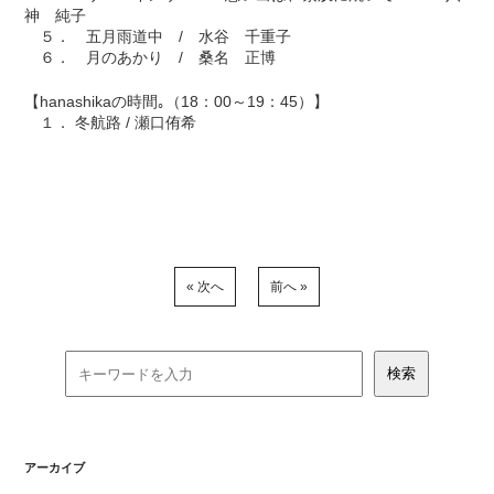
神 純子
５． 五月雨道中 / 水谷 千重子
６． 月のあかり / 桑名 正博
【hanashikaの時間｡（18：00～19：45）】
１． 冬航路 / 瀬口侑希
« 次へ
前へ »
アーカイブ