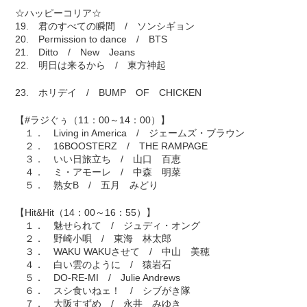
☆ハッピーコリア☆
19. 君のすべての瞬間 / ソンシギョン
20. Permission to dance / BTS
21. Ditto / New Jeans
22. 明日は来るから / 東方神起
23. ホリデイ / BUMP OF CHICKEN
【#ラジぐぅ（11：00～14：00）】
１． Living in America / ジェームズ・ブラウン
２． 16BOOSTERZ / THE RAMPAGE
３． いい日旅立ち / 山口 百恵
４． ミ・アモーレ / 中森 明菜
５． 熟女B / 五月 みどり
【Hit&Hit（14：00～16：55）】
１． 魅せられて / ジュディ・オング
２． 野崎小唄 / 東海 林太郎
３． WAKU WAKUさせて / 中山 美穂
４． 白い雲のように / 猿岩石
５． DO-RE-MI / Julie Andrews
６． スシ食いねェ！ / シブがき隊
７． 大阪すずめ / 永井 みゆき