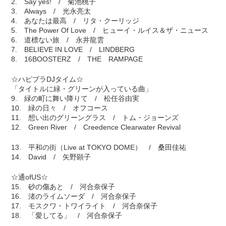
2. Say yes! / 菊池桃子
3. Always / 光永亮太
4. あなたは最高 / リタ・クーリッジ
5. The Power Of Love / ヒューイ・ルイス＆ザ・ニュース
6. 道標ない旅 / 永井龍雲
7. BELIEVE IN LOVE / LINDBERG
8. 16BOOSTERZ / THE RAMPAGE
☆ハピプラDJタイム☆
「タイトルに緑・グリーンが入っている曲」
9. 緑の町に舞い降りて / 松任谷由実
10. 緑の日々 / オフコース
11. 想い出のグリーングラス / トム・ジョーンズ
12. Green River / Creedence Clearwater Revival
13. 平和の街（Live at TOKYO DOME） / 桑田佳祐
14. David / 矢野顕子
☆通ofUS☆
15. 砂の傷あと / 河合奈保子
16. 渚のライムソーダ / 河合奈保子
17. モスクワ・トワイライト / 河合奈保子
18. 「愛してる」 / 河合奈保子