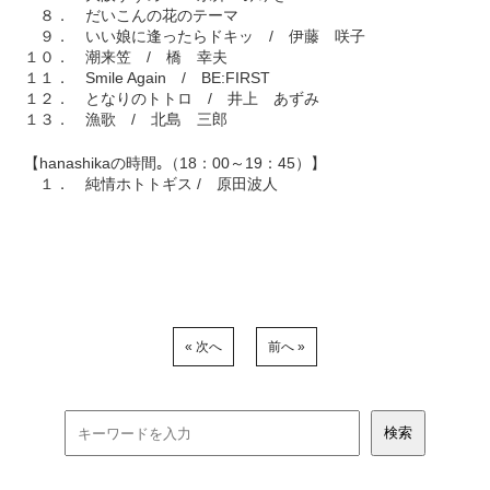
８． だいこんの花のテーマ
９． いい娘に逢ったらドキッ / 伊藤 咲子
１０． 潮来笠 / 橋 幸夫
１１． Smile Again / BE:FIRST
１２． となりのトトロ / 井上 あずみ
１３． 漁歌 / 北島 三郎
【hanashikaの時間｡（18：00～19：45）】
１． 純情ホトトギス / 原田波人
« 次へ
前へ »