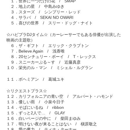
１．世界に一つだけの花 / SMAP
２．地上の星 / 中島みゆき
３．スターズ / シンプリー・レッド
４．サラバ / SEKAI NO OWARI
５．喜びの世界 / スリー・ドッグ・ナイト
☆ハピプラDJタイム☆（カーレーサーでもある俳優が出演した
映画の主題歌）
６．ザ・ギフト / エリック・クラプトン
７．Believe Again / 浅香唯
８．20センチュリー・ボーイ / T・レックス
９．スニーカーぶる～す / 近藤真彦
１０．栄光のル・マン / ミシェル・ルグラン
１１．ボヘミアン / 葛城ユキ
☆リクエストプラス☆
１２．カリフォルニアの青い空 / アルバート・ハモンド
１３．優しい雨 / 小泉今日子
１４．そばにいるね / ribbon
１５．ずっと2人で… / GLAY
１６．白いページの中に / 柴田まゆみ
１７．明けない夜が来ることはない / 槇原敬之
１８．愛の魔力 / ティナ・ターナー