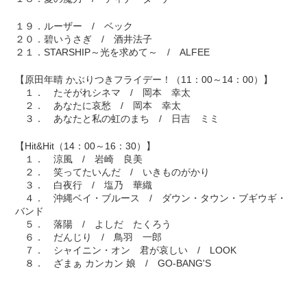
１９．ルーザー / ベック
２０．碧いうさぎ / 酒井法子
２１．STARSHIP～光を求めて～ / ALFEE
【原田年晴 かぶりつきフライデー！（11：00～14：00）】
１． たそがれシネマ / 岡本 幸太
２． あなたに哀愁 / 岡本 幸太
３． あなたと私の虹のまち / 日吉 ミミ
【Hit&Hit（14：00～16：30）】
１． 涼風 / 岩崎 良美
２． 笑ってたいんだ / いきものがかり
３． 白夜行 / 塩乃 華織
４． 沖縄ベイ・ブルース / ダウン・タウン・ブギウギ・
バンド
５． 落陽 / よしだ たくろう
６． だんじり / 鳥羽 一郎
７． シャイニン・オン 君が哀しい / LOOK
８． ざまぁ カンカン 娘 / GO-BANG'S