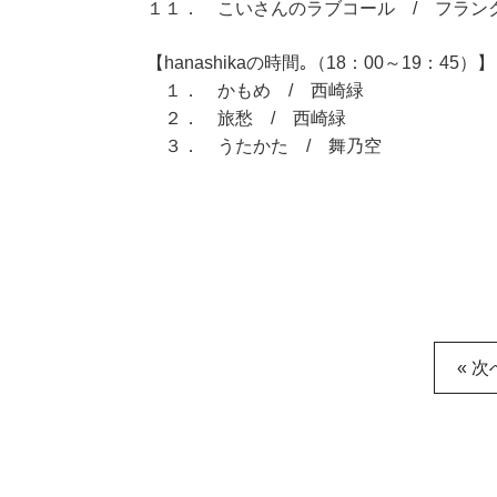
１１． こいさんのラブコール / フラン
【hanashikaの時間｡（18：00～19：45）】
１． かもめ / 西崎緑
２． 旅愁 / 西崎緑
３． うたかた / 舞乃空
« 次