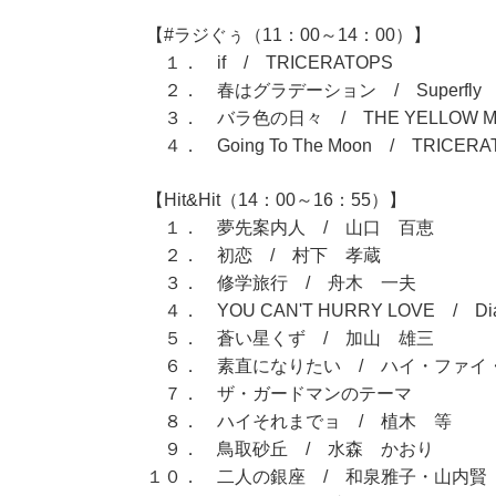
【#ラジぐぅ（11：00～14：00）】
１． if / TRICERATOPS
２． 春はグラデーション / Superfly
３． バラ色の日々 / THE YELLOW M
４． Going To The Moon / TRICERA
【Hit&Hit（14：00～16：55）】
１． 夢先案内人 / 山口 百恵
２． 初恋 / 村下 孝蔵
３． 修学旅行 / 舟木 一夫
４． YOU CAN'T HURRY LOVE / Diana
５． 蒼い星くず / 加山 雄三
６． 素直になりたい / ハイ・ファイ
７． ザ・ガードマンのテーマ
８． ハイそれまでョ / 植木 等
９． 鳥取砂丘 / 水森 かおり
１０． 二人の銀座 / 和泉雅子・山内賢