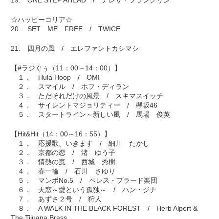
19. ONE STEP AHEAD / アレサ・フランクリン
☆ハッピーコリア☆
20. SET ME FREE / TWICE
21. 四月の風 / エレファントカシマシ
【#ラジぐぅ（11：00～14：00）】
１． Hula Hoop / OMI
２． スマイル / ホフ・ディラン
３． ただそれだけの風景 / スキマスイッチ
４． サイレントマジョリティー / 欅坂46
５． スタートライン～新しい風 / 馬場 俊英
【Hit&Hit（14：00～16：55）】
１． 応援歌、いきます / 細川 たかし
２． 京都の恋 / 渚 ゆう子
３． 情熱の嵐 / 西城 秀樹
４． 春一輪 / 石川 さゆり
５． マンボNo.5 / ペレス・プラード楽団
６． 天窓～愛という孤独～ / ハン・ジナ
７． あずさ２号 / 狩人
８． A WALK IN THE BLACK FOREST / Herb Alpert &
The Tijuana Brass