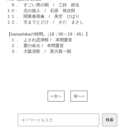
９． すごい男の唄 / 三好 鉄生
１０． 北の旅人 / 石原 裕次郎
１１． 関東春雨傘 / 美空 ひばり
１２． 天までとどけ / さだ まさし
【hanashikaの時間｡（18：00～19：45）】
１． よされ恋津軽 / 本間愛音
２． 愛の命火 / 本間愛音
３． 大阪演歌 / 黒川真一朗
« 次へ
前へ »