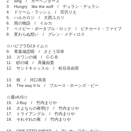
2. sing / カーペンターズ
3. Hungry like the wolf / デュラン・デュラン
4. ドリーム・ラッシュ / 宮沢りえ
5. ハルカロジ / 大西ユカリ
6. 雨の物語 / イルカ
7. ベイビー・ポータブル・ロック / ピチカート・ファイブ
8. 変わらぬ想い / グレン・メディロス
☆ハピプラDJタイム☆
9. 青葉城恋唄 / さとう宗幸
10. スワンの城 / C-C-B
11. 砂の城 / 斉藤由貴
12. サンドキャッスル / 松任谷由実
13. 桜 / 河口恭吾
14. The way It Is / ブルース・ホーンズ・ビー
☆通ofUS☆
15. J-Boy / 竹内まりや
16. さよならの夜明け / 竹内まりや
17. トライアングル / 竹内まりや
18. それぞれの夜 / 竹内まりや