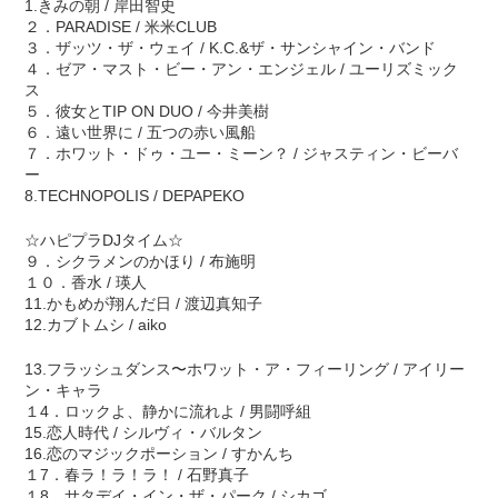
1.きみの朝 / 岸田智史
２．PARADISE / 米米CLUB
３．ザッツ・ザ・ウェイ / K.C.&ザ・サンシャイン・バンド
４．ゼア・マスト・ビー・アン・エンジェル / ユーリズミック
ス
５．彼女とTIP ON DUO / 今井美樹
６．遠い世界に / 五つの赤い風船
７．ホワット・ドゥ・ユー・ミーン？ / ジャスティン・ビーバ
ー
8.TECHNOPOLIS / DEPAPEKO
☆ハピプラDJタイム☆
９．シクラメンのかほり / 布施明
１０．香水 / 瑛人
11.かもめが翔んだ日 / 渡辺真知子
12.カブトムシ / aiko
13.フラッシュダンス〜ホワット・ア・フィーリング / アイリー
ン・キャラ
１4．ロックよ、静かに流れよ / 男闘呼組
15.恋人時代 / シルヴィ・バルタン
16.恋のマジックポーション / すかんち
１7．春ラ！ラ！ラ！ / 石野真子
１8．サタデイ・イン・ザ・パーク / シカゴ