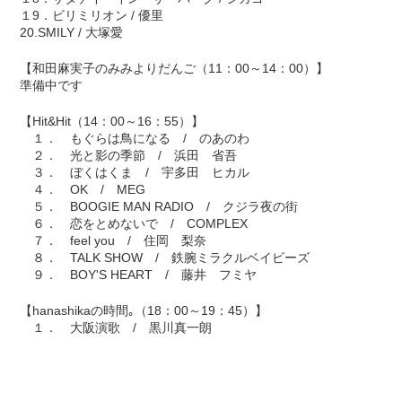
１9．ビリミリオン / 優里
20.SMILY / 大塚愛
【和田麻実子のみみよりだんご（11：00～14：00）】
準備中です
【Hit&Hit（14：00～16：55）】
１． もぐらは鳥になる / のあのわ
２． 光と影の季節 / 浜田 省吾
３． ぼくはくま / 宇多田 ヒカル
４． OK / MEG
５． BOOGIE MAN RADIO / クジラ夜の街
６． 恋をとめないで / COMPLEX
７． feel you / 住岡 梨奈
８． TALK SHOW / 鉄腕ミラクルベイビーズ
９． BOY'S HEART / 藤井 フミヤ
【hanashikaの時間｡（18：00～19：45）】
１． 大阪演歌 / 黒川真一朗