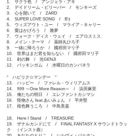
1. サクラ色 / アンジェラ・アキ
2. デイドリーム・ビリーバー / モンキーズ
3. 心を開いて / ZARD
4. SUPER LOVE SONG / B'z
5. ウィズアウト・ユー / マライア・キャリー
6. 愛はかげろう / 雅夢
7. ウォーク・ディス・ウェイ / エアロスミス
8. メイン・テーマ / 薬師丸ひろ子
9. 一緒に帰ろうか / 國府田マリ子
10. 世界はまだ君を知らない / 國府田マリ子
11. 剣の舞 / 光GENJI
12. バッキンガム / 水曜日のカンパネラ
“ ハピリク☆マンデー ”
13. ハッピー / ファレル・ウィリアムス
14. 999 ～One More Reason～ / 浜田麻里
15. 俺たちの明日 / エレファントカシマシ
16. 怪物さん feat.あいみょん / 平井堅
17. 桜色舞うころ / 中島美嘉
18. Here I Stand / TREASURE
19. ザナルカンドにて / FINAL FANTASY X サウンドトラッ
ク （インスト曲）
20. あなたのとりこ / シルヴィ・バルタン