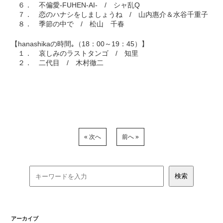
６． 不偏愛-FUHEN-AI- / シャ乱Q
７． 恋のハナシをしましょうね / 山内惠介＆水谷千重子
８． 季節の中で / 松山 千春
【hanashikaの時間｡（18：00～19：45）】
１． 哀しみのラストタンゴ / 知里
２． 二代目 / 木村徹二
« 次へ
前へ »
アーカイブ