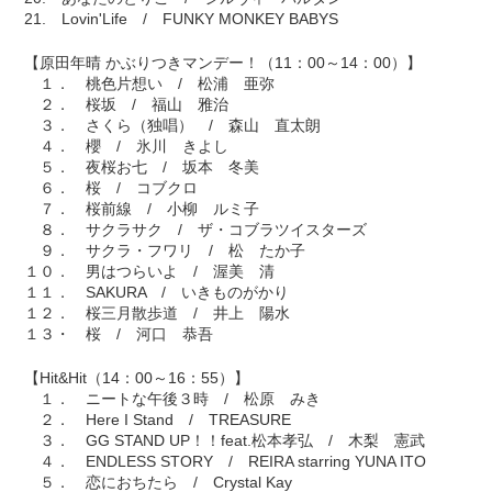
21. Lovin'Life / FUNKY MONKEY BABYS
【原田年晴 かぶりつきマンデー！（11：00～14：00）】
１． 桃色片想い / 松浦 亜弥
２． 桜坂 / 福山 雅治
３． さくら（独唱） / 森山 直太朗
４． 櫻 / 氷川 きよし
５． 夜桜お七 / 坂本 冬美
６． 桜 / コブクロ
７． 桜前線 / 小柳 ルミ子
８． サクラサク / ザ・コブラツイスターズ
９． サクラ・フワリ / 松 たか子
１０． 男はつらいよ / 渥美 清
１１． SAKURA / いきものがかり
１２． 桜三月散歩道 / 井上 陽水
１３・ 桜 / 河口 恭吾
【Hit&Hit（14：00～16：55）】
１． ニートな午後３時 / 松原 みき
２． Here I Stand / TREASURE
３． GG STAND UP！！feat.松本孝弘 / 木梨 憲武
４． ENDLESS STORY / REIRA starring YUNA ITO
５． 恋におちたら / Crystal Kay