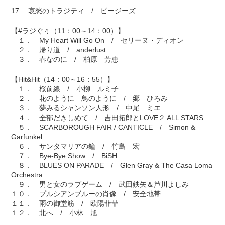
17. 哀愁のトラジティ / ビージーズ
【#ラジぐぅ（11：00～14：00）】
１． My Heart Will Go On / セリーヌ・ディオン
２． 帰り道 / anderlust
３． 春なのに / 柏原 芳恵
【Hit&Hit（14：00～16：55）】
１． 桜前線 / 小柳 ルミ子
２． 花のように 鳥のように / 郷 ひろみ
３． 夢みるシャンソン人形 / 中尾 ミエ
４． 全部だきしめて / 吉田拓郎とLOVE２ ALL STARS
５． SCARBOROUGH FAIR / CANTICLE / Simon &
Garfunkel
６． サンタマリアの鐘 / 竹島 宏
７． Bye-Bye Show / BiSH
８． BLUES ON PARADE / Glen Gray & The Casa Loma
Orchestra
９． 男と女のラブゲーム / 武田鉄矢＆芦川よしみ
１０． プルシアンブルーの肖像 / 安全地帯
１１． 雨の御堂筋 / 欧陽菲菲
１２． 北へ / 小林 旭