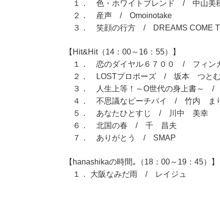
１． 色・ホワイトブレンド / 中山美
２． 産声 / Omoinotake
３． 笑顔の行方 / DREAMS COME T
【Hit&Hit（14：00～16：55）】
１． 恋のダイヤル６７００ / フィン
２． LOSTプロポーズ / 坂本 つと
３． 人生上等！～O世代の身上書～ /
４． 不思議なピーチパイ / 竹内 ま
５． あなたひとすじ / 川中 美幸
６． 北国の春 / 千 昌夫
７． ありがとう / SMAP
【hanashikaの時間｡（18：00～19：45）】
１． 大阪なみだ雨 / レイジュ