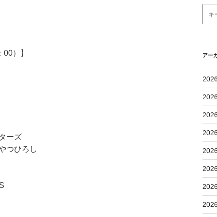
：00）】
アー
202
202
202
202
スターズ
まやつひろし
202
202
S
202
202