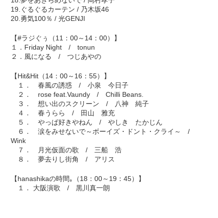
18.夢をあきらめないで / 岡村孝子
19.ぐるぐるカーテン / 乃木坂46
20.勇気100％ / 光GENJI
【#ラジぐぅ（11：00～14：00）】
１．Friday Night / tonun
２．風になる / つじあやの
【Hit&Hit（14：00～16：55）】
１． 春風の誘惑 / 小泉 今日子
２． rose feat.Vaundy / Chilli Beans.
３． 想い出のスクリーン / 八神 純子
４． 春うらら / 田山 雅充
５． やっぱ好きやねん / やしき たかじん
６． 涙をみせないで～ボーイズ・ドント・クライ～ /
Wink
７． 月光仮面の歌 / 三船 浩
８． 夢去りし街角 / アリス
【hanashikaの時間｡（18：00～19：45）】
１． 大阪演歌 / 黒川真一朗