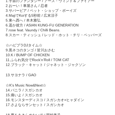
1.宇宙のファンタジー / アース・ウィンド＆ファイアー
2.おーい！車屋さん / 忍者
3.サバービア / ペット・ショップ・ボーイズ
4.MajiでKoiする5秒前 / 広末涼子
5.東へ西へ / 本木雅弘
6.遥か彼方 / ASIAN KUNG-FU GENERATION
7.rose feat. Vaundy / Chilli Beans.
8.スカー・ティッシュ / レッド・ホット・チリ・ペッパーズ
☆ハピプラDJタイム☆
9.黒ネコのタンゴ / 皆川おさむ
10.K / BUMP OF CHICKEN
11.ふられ気分でRock’n’Roll / TOM CAT
12.ブラック・キャット / ジャネット・ジャクソン
13.サヨナラ / GAO
☆K's Music Now&Next☆
14.バニラ / スガシカオ
15.痛いよ / スガシカオ
16.モンスターディスコ / スガシカオ×ヒャダイン
17.さよならサンセット / スガシカオ