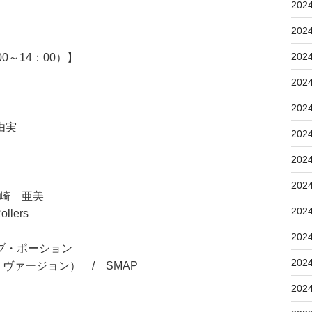
202
202
202
0～14：00）】
202
202
由実
202
202
202
 尾崎 亜美
202
llers
202
ブ・ポーション
202
ァージョン） / SMAP
202