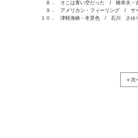
８． そこは青い空だった / 橋幸夫・
９． アメリカン・フィーリング / サ
１０． 津軽海峡・冬景色 / 石川 さゆ
« 次