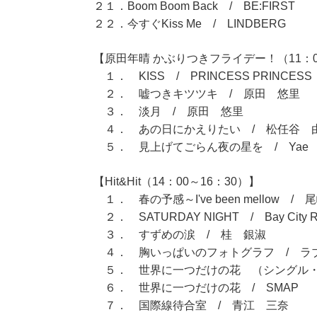
２１．Boom Boom Back / BE:FIRST
２２．今すぐKiss Me / LINDBERG
【原田年晴 かぶりつきフライデー！（11：0
１． KISS / PRINCESS PRINCESS
２． 嘘つきキツツキ / 原田 悠里
３． 淡月 / 原田 悠里
４． あの日にかえりたい / 松任谷 
５． 見上げてごらん夜の星を / Yae
【Hit&Hit（14：00～16：30）】
１． 春の予感～I've been mellow /
２． SATURDAY NIGHT / Bay City Ro
３． すずめの涙 / 桂 銀淑
４． 胸いっぱいのフォトグラフ / ラ
５． 世界に一つだけの花 （シングル・ヴ
６． 世界に一つだけの花 / SMAP
７． 国際線待合室 / 青江 三奈