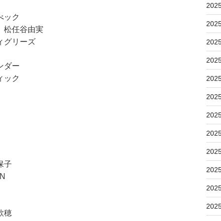
202
べック
202
 松任谷由実
ィグリーズ
202
202
ンダー
ィック
202
202
202
202
202
保子
202
N
202
202
歌穂