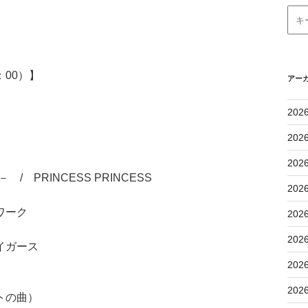
：00）】
アー
202
202
202
y－ / PRINCESS PRINCESS
202
ワーク
202
202
イガース
202
202
トの曲）