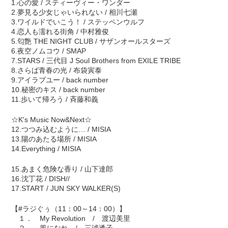
1.心の愛 / スティーヴィー・ワンダー
2.夢見る少女じゃいられない / 相川七瀬
3.ワイルドでいこう！ / ステッペンウルフ
4.恋人も濡れる街角 / 中村雅俊
5.匂艶 THE NIGHT CLUB / サザンオールスターズ
6.夜空ノムコウ / SMAP
7.STARS / 三代目 J Soul Brothers from EXILE TRIBE
8.さらば青春の光 / 布袋寅泰
9.アイラブユー / back number
10.秘密のキス / back number
11.歩いて帰ろう / 斉藤和義
☆K's Music Now&Next☆
12.つつみ込むように… / MISIA
13.陽のあたる場所 / MISIA
14.Everything / MISIA
15.あまく危険な香り / 山下達郎
16.沈丁花 / DISH//
17.START / JUN SKY WALKER(S)
【#ラジぐぅ（11：00～14：00）】
１． My Revolution / 渡辺美里