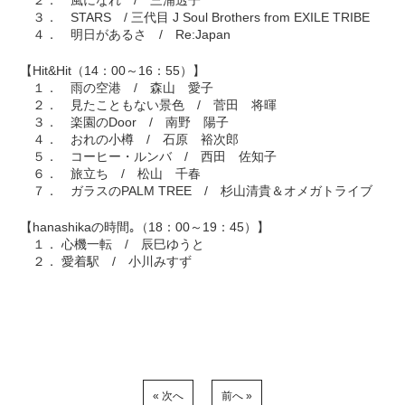
２． 風になれ / 三浦透子
３． STARS / 三代目 J Soul Brothers from EXILE TRIBE
４． 明日があるさ / Re:Japan
【Hit&Hit（14：00～16：55）】
１． 雨の空港 / 森山 愛子
２． 見たこともない景色 / 菅田 将暉
３． 楽園のDoor / 南野 陽子
４． おれの小樽 / 石原 裕次郎
５． コーヒー・ルンバ / 西田 佐知子
６． 旅立ち / 松山 千春
７． ガラスのPALM TREE / 杉山清貴＆オメガトライブ
【hanashikaの時間｡（18：00～19：45）】
１． 心機一転 / 辰巳ゆうと
２． 愛着駅 / 小川みすず
« 次へ
前へ »