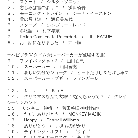
１． スケート / シルク・ソニック
２． 悲しみは雪のように / 浜田省吾
３． モーニング・トレイン / シーナ・イーストン
４． 雪の帰り道 / 渡辺美奈代
５． スターズ / シンプリー・レッド
６． 冬物語 / 村下孝蔵
７． Rollah Coaster-Re Recorded- / LIL LEAGUE
８． お世話になりました / 井上順
☆ハピプラDJタイム☆(スーパーカーが登場する曲)
９． プレイバック part2 / 山口百恵
１０． スーパーカー / 山口智充
１１． 哀しい気分でジョーク / ビートたけし＆たけし軍団
１２． スーパーカー・ブギ / フィンガー５
１３． Ｎｏ．１ / ＢｏＡ
１４． クリスマスなんて大嫌い!!なんちゃって？ / クレイ
ジーケンバンド
１５. サンキュー神様 / 菅田将暉×中村倫也
１６． ただ、ありがとう / MONKEY MAJIK
１７． Happy / Pharrell Williams
１８． ありがとう / いきものがかり
１９． テイキング・オフ！ / ゴダイゴ
２０． 行け！タイガーマスク / 新田洋