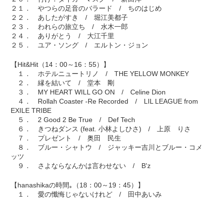
２１． やつらの足音のバラード / ちのはじめ
２２． あしたがすき / 堀江美都子
２３． われらの旅立ち / 水木一郎
２４． ありがとう / 大江千里
２５． ユア・ソング / エルトン・ジョン
【Hit&Hit（14：00～16：55）】
１． ホテルニュートリノ / THE YELLOW MONKEY
２． 縁を結いて / 堂本 剛
３． MY HEART WILL GO ON / Celine Dion
４． Rollah Coaster -Re Recorded / LIL LEAGUE from
EXILE TRIBE
５． 2 Good 2 Be True / Def Tech
６． きつねダンス (feat. 小林よしひさ) / 上原 りさ
７． プレゼント / 奥田 民生
８． ブルー・シャトウ / ジャッキー吉川とブルー・コメ
ッツ
９． さよならなんかは言わせない / B'z
【hanashikaの時間｡（18：00～19：45）】
１． 愛の懺悔じゃないけれど / 田中あいみ