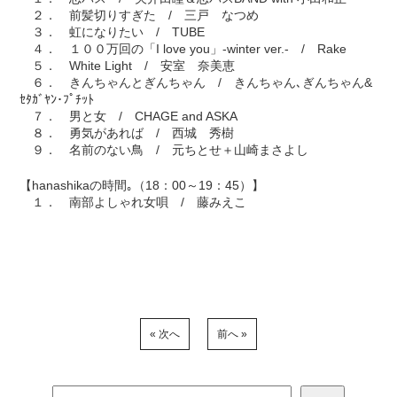
２． 前髪切りすぎた / 三戸 なつめ
３． 虹になりたい / TUBE
４． １００万回の「I love you」-winter ver.- / Rake
５． White Light / 安室 奈美恵
６． きんちゃんとぎんちゃん / きんちゃん､ぎんちゃん&
ｾﾀｶﾞﾔﾝ･ﾌﾟﾁｯﾄ
７． 男と女 / CHAGE and ASKA
８． 勇気があれば / 西城 秀樹
９． 名前のない鳥 / 元ちとせ＋山崎まさよし
【hanashikaの時間｡（18：00～19：45）】
１． 南部よしゃれ女唄 / 藤みえこ
« 次へ
前へ »