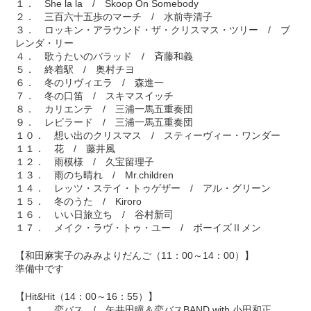
１． She la la / Skoop On Somebody
２． 三百六十五歩のマーチ / 水前寺清子
３． ロッキン・アラウンド・ザ・クリスマス・ツリー / ブ
レンダ・リー
４． 歌うたいのバラッド / 斉藤和義
５． 終着駅 / 奥村チヨ
６． 冬のリヴィエラ / 森進一
７． 冬の口笛 / スキマスイッチ
８． カリエンテ / 三浦一馬五重奏団
９． レビラード / 三浦一馬五重奏団
１０． 想い出のクリスマス / スティーヴィー・ワンダー
１１． 花 / 藤井風
１２． 雨模様 / 久宝留理子
１３． 雨のち晴れ / Mr.children
１４． レッツ・ステイ・トゥゲザー / アル・グリーン
１５． 冬のうた / Kiroro
１６． いい日旅立ち / 谷村新司
１７． メイク・ラヴ・トゥ・ユー / ボーイズⅡメン
【和田麻実子のみみよりだんご（11：00～14：00）】
準備中です
【Hit&Hit（14：00～16：55）】
１． 恋バス / 矢井田瞳＆恋バスBAND with 小田和正