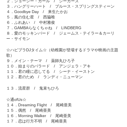
２．ジョージー・ガール / シーカーズ
３．ハングリーハート / ブルース・スプリングスティーン
４．Goodbye Day / 来生たかお
５．風の住む星 / 西脇唯
６．ふれあい / 中村雅俊
７．GAMBAらなくちゃね / LINDBERG
８．愛のモッキンバード / ジェームス・テイラー＆カーリ
ー・サイモン
☆ハピプラDJタイム☆（幼稚園が登場するドラマや映画の主題
歌）
９．メイン・テーマ / 薬師丸ひろ子
１０．始まりのバラード / アンジェラ・アキ
１１．君の瞳に恋してる / シーナ・イーストン
１２．君のため / ランディ・ニューマン
１３．流星群 / 鬼束ちひろ
☆通ofUs☆
１４．Dreaming Flight / 尾崎亜美
１５．偶然 / 尾崎亜美
１６．Morning Walker / 尾崎亜美
１７．恋は行方不明 / 尾崎亜美