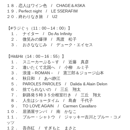
１８．恋人はワイン色 / CHAGE＆ASKA
１９．Perfect night / LE SSERAFIM
２０．終わりなき旅 / U2
【#ラジぐぅ（11：00～14：00）】
１． ナイター / Do As Infinity
２． 微笑みの爆弾 / 馬渡 松子
３． おさななじみ / デューク・エイセス
【Hit&Hit（14：00～16：55）】
１． スニーカーぶる～す / 近藤 真彦
２． 逢いたくて北国へ / 小柳 ルミ子
３． 浪漫－ROMAN－ / 憲三郎＆ジョージ山本
４． 秋日和 / あべ静江
５． PAROLES PAROLES / Dalida & Alain Delon
６． 捨てられないの / 三丘 翔太
７． 釧路発５時３５分根室行き / 三丘 翔太
８． 人生はショータイム / 島倉 千代子
９． TO LOVE AGAIN / Carmen Cavallaro
１０． 居酒屋サンバ / 南 かなこ
１１． ブルー・シャトウ / ジャッキー吉川とブルー・コメ
ッツ
１２． 吾亦紅 / すぎもと まさと