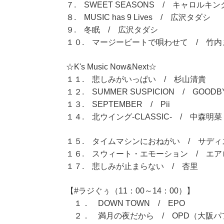
７. SWEET SEASONS / キャロルキン
８. MUSIC has 9 Lives / 広沢タダシ
９. 冬眠 / 広沢タダシ
１０. マージービートで唄わせて / 竹内
☆K's Music Now&Next☆
１１. 悲しみがいっぱい / 杉山清貴
１２. SUMMER SUSPICION / GOODBY
１３. SEPTEMBER / Pii
１４. 北ウイング-CLASSIC- / 中森明菜
１５. タイムマシンにおねがい / サデ
１６. スウィート・エモーション / エ
１７. 悲しみが止まらない / 杏里
【#ラジぐぅ（11：00～14：00）】
１． DOWN TOWN / EPO
２． 満月の夜だから / OPD（大阪パ