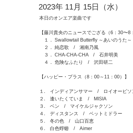
2023年 11月 15日（水）
本日のオンエア楽曲です
【藤川貴央のニュースでござる（6：30〜8
１． Swallowtail Butterfly ～あいのうた
２． 純恋歌 / 湘南乃風
３． CHA-CHA-CHA / 石井明美
４． 危険なふたり / 沢田研二
【ハッピー・プラス（8：00～11：00）】
１. インディアンサマー / ロイオービソ
２. 逢いたくていま / MISIA
３. ベン / マイケルジャクソン
４. ディスタンス / ベットミドラー
５. 冬の色 / 山口百恵
６. 白色蜉蝣 / Aimer