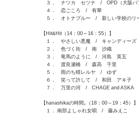
３． ナツカ セツナ / OPD（大阪パ
４． 恋ごころ / 有華
５． オトナブルー / 新しい学校のリ
【Hit&Hit（14：00～16：55）】
１． やさしい悪魔 / キャンディーズ
２． 色づく街 / 南 沙織
３． 竜馬のように / 河島 英五
４． 渡良瀬橋 / 森高 千里
５． 雨のち晴レルヤ / ゆず
６． 笑って許して / 和田 アキ子
７． 万里の河 / CHAGE and ASKA
【hanashikaの時間｡（18：00～19：45）】
１． 南部よしゃれ女唄 / 藤みえこ