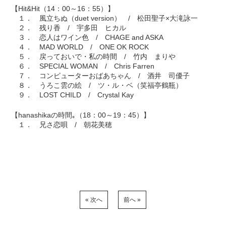
【Hit&Hit（14：00～16：55）】
１． 風立ちぬ（duet version） / 松田聖子×大滝詠一
２． 残り香 / 宇多田 ヒカル
３． 恋人はワイン色 / CHAGE and ASKA
４． MAD WORLD / ONE OK ROCK
５． 戻っておいで・私の時間 / 竹内 まりや
６． SPECIAL WOMAN / Chris Farren
７． コンピューターおばあちゃん / 酒井 司優子
８． うろこ雲の絵 / ツ・ル・ベ（笑福亭鶴瓶）
９． LOST CHILD / Crystal Kay
【hanashikaの時間｡（18：00～19：45）】
１． 兄さ恋唄 / 朝花美穂
« 次へ
前へ »