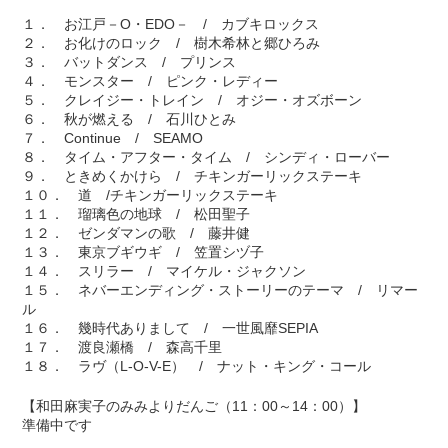
１． お江戸－O・EDO－ / カブキロックス
２． お化けのロック / 樹木希林と郷ひろみ
３． バットダンス / プリンス
４． モンスター / ピンク・レディー
５． クレイジー・トレイン / オジー・オズボーン
６． 秋が燃える / 石川ひとみ
７． Continue / SEAMO
８． タイム・アフター・タイム / シンディ・ローバー
９． ときめくかけら / チキンガーリックステーキ
１０． 道 /チキンガーリックステーキ
１１． 瑠璃色の地球 / 松田聖子
１２． ゼンダマンの歌 / 藤井健
１３． 東京ブギウギ / 笠置シヅ子
１４． スリラー / マイケル・ジャクソン
１５． ネバーエンディング・ストーリーのテーマ / リマー
ル
１６． 幾時代ありまして / 一世風靡SEPIA
１７． 渡良瀬橋 / 森高千里
１８． ラヴ（L-O-V-E） / ナット・キング・コール
【和田麻実子のみみよりだんご（11：00～14：00）】
準備中です