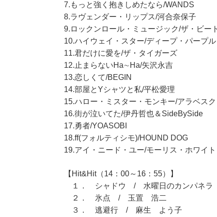
7.もっと強く抱きしめたなら/WANDS
8.ラヴェンダー・リップス/河合奈保子
9.ロックンロール・ミュージック/ザ・ビー
10.ハイウェイ・スター/ディープ・パープル
11.君だけに愛を/ザ・タイガーズ
12.止まらないHa∼Ha/矢沢永吉
13.恋しくて/BEGIN
14.部屋とYシャツと私/平松愛理
15.ハロー・ミスター・モンキー/アラベスク
16.街が泣いてた/伊丹哲也＆SideBySide
17.勇者/YOASOBI
18.ff(フォルティシモ)/HOUND DOG
19.アイ・ニード・ユー/モーリス・ホワイト
【Hit&Hit（14：00～16：55）】
１． シャドウ / 水曜日のカンパネラ
２． 氷点 / 玉置 浩二
３． 逃避行 / 麻生 よう子