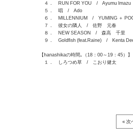
４． RUN FOR YOU / Ayumu Imazu
５． 唱 / Ado
６． MILLENNIUM / YUMING ＋ POCK
７． 彼女の隣人 / 佐野 元春
８． NEW SEASON / 森高 千里
９． Goldfish (feat.Raine) / Kenta De
【hanashikaの時間｡（18：00～19：45）】
１． しろつめ草 / こおり健太
« 次