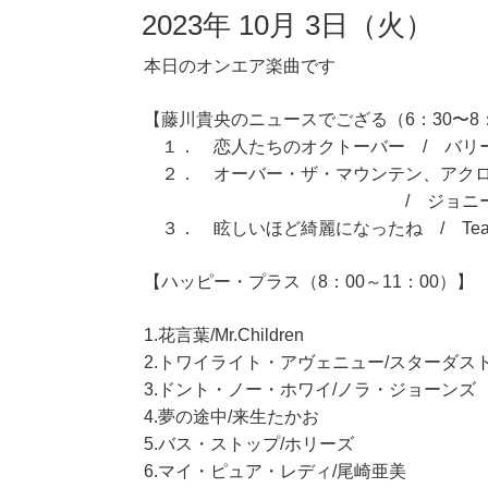
2023年 10月 3日（火）
本日のオンエア楽曲です
【藤川貴央のニュースでござる（6：30〜8
１． 恋人たちのオクトーバー / バリ
２． オーバー・ザ・マウンテン、アク
/ ジョニー＆ジ
３． 眩しいほど綺麗になったね / Tea
【ハッピー・プラス（8：00～11：00）】
1.花言葉/Mr.Children
2.トワイライト・アヴェニュー/スターダス
3.ドント・ノー・ホワイ/ノラ・ジョーンズ
4.夢の途中/来生たかお
5.バス・ストップ/ホリーズ
6.マイ・ピュア・レディ/尾崎亜美