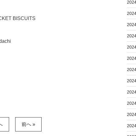
202
202
ET BISCUITS
202
202
dachi
202
202
202
202
202
202
202
へ
前へ »
202