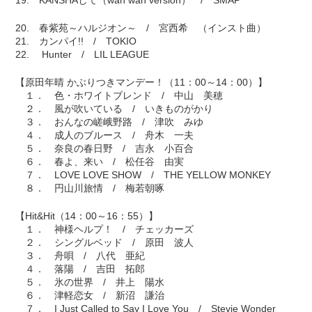
19. KANSHAして（wah wah version） / SMAP
20. 春紫苑～ハルジオン～ / 宮西希 （インスト曲）
21. カンパイ!! / TOKIO
22. Hunter / LIL LEAGUE
【原田年晴 かぶりつきマンデー！（11：00～14：00）】
１． 色・ホワイトブレンド / 中山 美穂
２． 風が吹いている / いきものがかり
３． おんなの嵯峨野路 / 津吹 みゆ
４． 成人のブルース / 舟木 一夫
５． 奈良の春日野 / 吉永 小百合
６． 春よ、来い / 松任谷 由実
７． LOVE LOVE SHOW / THE YELLOW MONKEY
８． 円山川旅情 / 梅若朝啄
【Hit&Hit（14：00～16：55）】
１． 神様ヘルプ！ / チェッカーズ
２． シングルベッド / 原田 波人
３． 舟唄 / 八代 亜紀
４． 落陽 / 吉田 拓郎
５． 氷の世界 / 井上 陽水
６． 津軽恋女 / 新沼 謙治
７． I Just Called to Say I Love You / Stevie Wonder