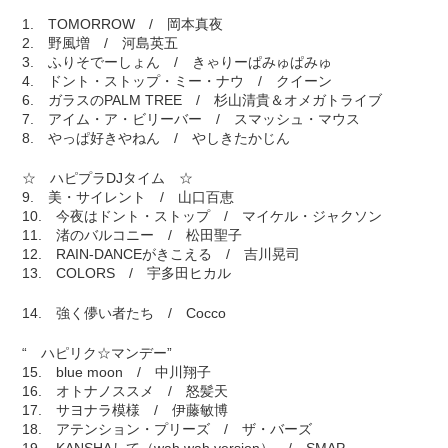
1. TOMORROW / 岡本真夜
2. 野風増 / 河島英五
3. ふりそでーしょん / きゃりーぱみゅぱみゅ
4. ドント・ストップ・ミー・ナウ / クイーン
6. ガラスのPALM TREE / 杉山清貴＆オメガトライブ
7. アイム・ア・ビリーバー / スマッシュ・マウス
8. やっぱ好きやねん / やしきたかじん
☆ ハピプラDJタイム ☆
9. 美・サイレント / 山口百恵
10. 今夜はドント・ストップ / マイケル・ジャクソン
11. 渚のバルコニー / 松田聖子
12. RAIN-DANCEがきこえる / 吉川晃司
13. COLORS / 宇多田ヒカル
14. 強く儚い者たち / Cocco
“ ハピリク☆マンデー”
15. blue moon / 中川翔子
16. オトナノススメ / 怒髪天
17. サヨナラ模様 / 伊藤敏博
18. アテンション・プリーズ / ザ・バーズ