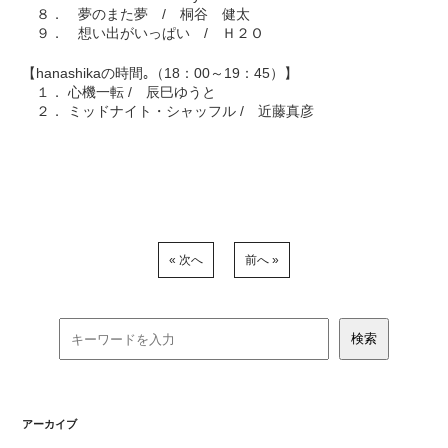
８． 夢のまた夢 / 桐谷 健太
９． 想い出がいっぱい / Ｈ２Ｏ
【hanashikaの時間｡（18：00～19：45）】
１． 心機一転 / 辰巳ゆうと
２． ミッドナイト・シャッフル / 近藤真彦
« 次へ
前へ »
アーカイブ