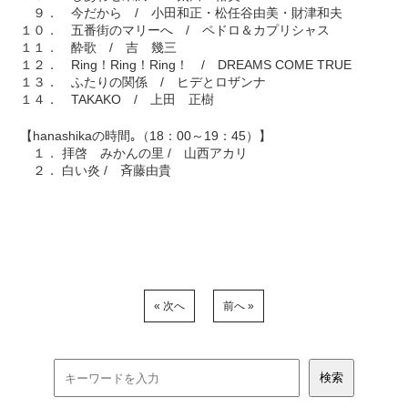
９． 今だから / 小田和正・松任谷由美・財津和夫
１０． 五番街のマリーへ / ペドロ＆カプリシャス
１１． 酔歌 / 吉 幾三
１２． Ring！Ring！Ring！ / DREAMS COME TRUE
１３． ふたりの関係 / ヒデとロザンナ
１４． TAKAKO / 上田 正樹
【hanashikaの時間｡（18：00～19：45）】
１． 拝啓 みかんの里 / 山西アカリ
２． 白い炎 / 斉藤由貴
« 次へ
前へ »