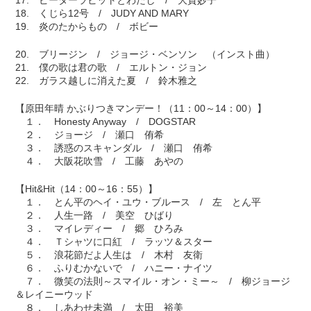
17. ピーターラビットとわたし / 大貫妙子
18. くじら12号 / JUDY AND MARY
19. 炎のたからもの / ボビー
20. ブリージン / ジョージ・ベンソン （インスト曲）
21. 僕の歌は君の歌 / エルトン・ジョン
22. ガラス越しに消えた夏 / 鈴木雅之
【原田年晴 かぶりつきマンデー！（11：00～14：00）】
１． Honesty Anyway / DOGSTAR
２． ジョージ / 瀬口 侑希
３． 誘惑のスキャンダル / 瀬口 侑希
４． 大阪花吹雪 / 工藤 あやの
【Hit&Hit（14：00～16：55）】
１． とん平のヘイ・ユウ・ブルース / 左 とん平
２． 人生一路 / 美空 ひばり
３． マイレディー / 郷 ひろみ
４． Ｔシャツに口紅 / ラッツ＆スター
５． 浪花節だよ人生は / 木村 友衛
６． ふりむかないで / ハニー・ナイツ
７． 微笑の法則～スマイル・オン・ミー～ / 柳ジョージ
＆レイニーウッド
８． しあわせ未満 / 太田 裕美