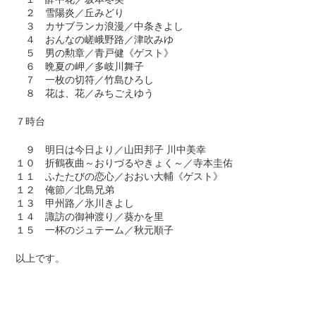
２ 雪陽炎／丘みどり
３ カサブランカ浪漫／中条きよし
４ おんなの嵯峨野路／津吹みゆ
５ 男の勲章／青戸健《ゲスト》
６ 晩夏の岬／多岐川舞子
７ 一枚の切符／竹島ひろし
８ 花は、花／みちごえゆう
７時台
９ 明日は今日より／山田邦子 川中美幸
１０ 折鶴夜曲～おりづるやきょく～／寺本圭佑
１１ ふたたびの恋心／おおい大輔《ゲスト》
１２ 俺節／北島兄弟
１３ 甲州路／氷川きよし
１４ 諏訪の御神渡り／葵かを里
１５ 一杯のジュテーム／秋元順子
以上です。